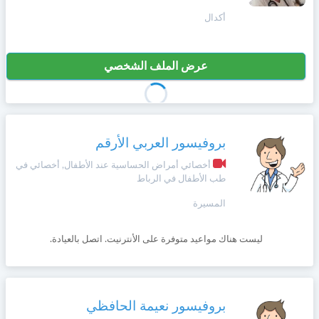
+212
سيتم
أكدال
Português
إرسال
كود
إلغاء
التأكيد
عرض الملف الشخصي
Zulu
على
تسجيل
هذا
الرقم
English
بالنقر
بروفيسور العربي الأرقم
Türk
على
"تأكيد
أخصائي أمراض الحساسية عند الأطفال, أخصائي في
المواعيد"
طب الأطفال في الرباط
Italiano
فأنت
المسيرة
تقر
بأنك
Amazigh
قد
ليست هناك مواعيد متوفرة على الأنترنيت. اتصل بالعيادة.
قرأت
و
Afrikaans
وافقت
على
بروفيسور نعيمة الحافظي
شروط
Español