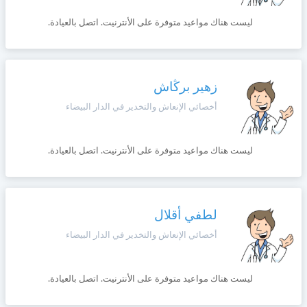
+212
سيتم
ليست هناك مواعيد متوفرة على الأنترنيت. اتصل بالعيادة.
Português
إرسال
كود
إلغاء
التأكيد
Zulu
على
تسجيل
هذا
زهير برڭاش
الرقم
English
أخصائي الإنعاش والتخدير في الدار البيضاء
بالنقر
Türk
على
ليست هناك مواعيد متوفرة على الأنترنيت. اتصل بالعيادة.
"تأكيد
المواعيد"
Italiano
فأنت
تقر
بأنك
لطفي أقلال
Amazigh
قد
أخصائي الإنعاش والتخدير في الدار البيضاء
قرأت
و
Afrikaans
وافقت
ليست هناك مواعيد متوفرة على الأنترنيت. اتصل بالعيادة.
على
شروط
Español