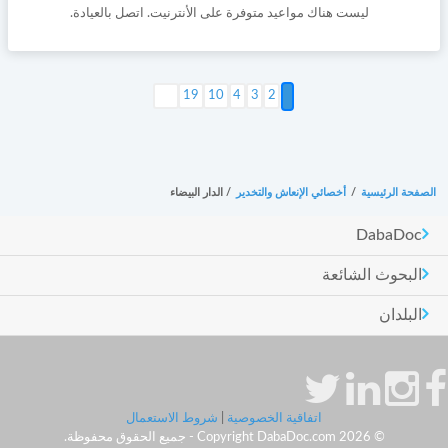
ليست هناك مواعيد متوفرة على الأنترنيت. اتصل بالعيادة.
2
3
4
10
التالي >
19
الصفحة الرئيسية
/
أخصائي الإنعاش والتخدير
/
الدار البيضاء
DabaDoc
البحوث الشائعة
البلدان
اتفاقية الخصوصية
|
شروط الاستعمال
© Copyright DabaDoc.com 2026 - جميع الحقوق محفوظة.