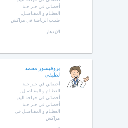
الأمراض
أخصائي في جـراحـة
التشريحي
وجدة
العظـام و المفـاصـل,
طبيب الرياضة في مراكش
أخصائي
الرباط
في
الإزدهار
الطب
آسفي
النفسي
للمسنين
السعيدية
أخصائي
في
سلا
بروفيسور محمد
أمراض
الجديدة
لطيفي
الأنف
أخصائي في جـراحـة
والأذن
سلا
والحنجرة
العظـام و المفـاصـل ,
أخصائي في جراحة اليد,
سطات
أخصائي
أخصائي في جـراحـة
في
العظـام و المفـاصـل في
سيدي
أمراض
مراكش
بنور
الجهاز