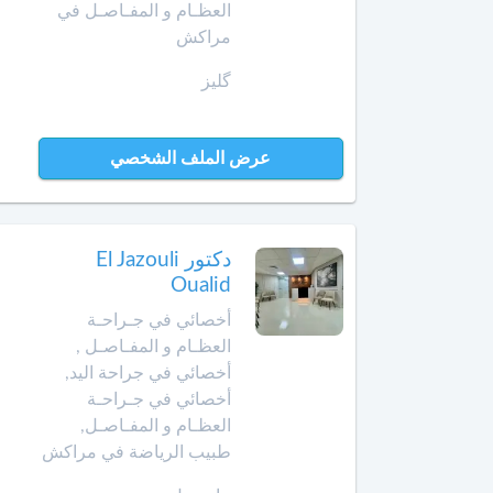
العظـام و المفـاصـل في
الداخلة
مراكش
معالج
بالأوزون
گليز
دار
بوعزة
مولدة
عرض الملف الشخصي
الدروة
أ
خصائي
في
الجديدة
جـراحـة
دكتور El Jazouli
الكبد
الرشيدية
Oualid
والبنكرياس
والمسالك
الصويرة
أخصائي في جـراحـة
الصفراوية
العظـام و المفـاصـل ,
فقيه
أخصائي في جراحة اليد,
أخصائي
بن
أخصائي في جـراحـة
أمراض
صالح
العظـام و المفـاصـل,
الثدي
طبيب الرياضة في مراكش
فاس
أخصائي