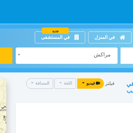
جديد
في المنزل
في المستشفى
مراكش
فيلتر
في
فيديو
اللغة
المسافة
سب