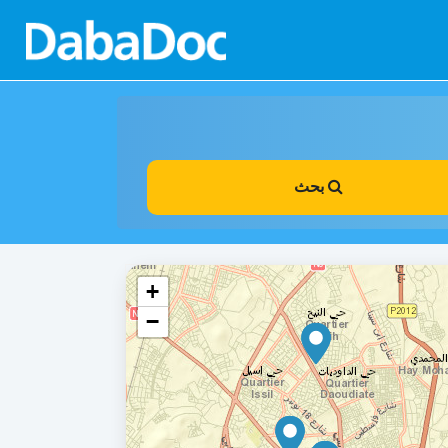
بحث
+
−