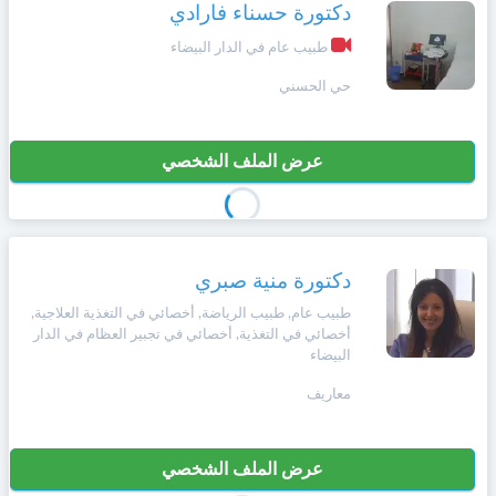
وأحكام
دكتورة حسناء فارادي
الاستخدام
،
طبيب عام في الدار البيضاء
Norsk
بما
حي الحسني
في
ذلك
Русский язык
الفقرة
الخاصة
عرض الملف الشخصي
بحماية
Dutch
المعلومات
الشخصية.
دكتورة منية صبري
طبيب عام, طبيب الرياضة, أخصائي في التغذية العلاجية,
أخصائي في التغذية, أخصائي في تجبير العظام في الدار
البيضاء
معاريف
عرض الملف الشخصي