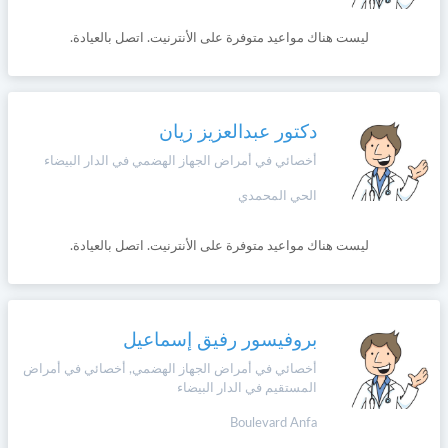
+212
سيتم
Português
ليست هناك مواعيد متوفرة على الأنترنيت. اتصل بالعيادة.
إرسال
كود
إلغاء
التأكيد
Zulu
على
تسجيل
هذا
دكتور عبدالعزيز زيان
الرقم
English
أخصائي في أمراض الجهاز الهضمي في الدار البيضاء
بالنقر
الحي المحمدي
Türk
على
"تأكيد
ليست هناك مواعيد متوفرة على الأنترنيت. اتصل بالعيادة.
المواعيد"
Italiano
فأنت
تقر
بأنك
Amazigh
قد
بروفيسور رفيق إسماعيل
قرأت
و
أخصائي في أمراض الجهاز الهضمي, أخصائي في أمراض
Afrikaans
المستقيم في الدار البيضاء
وافقت
على
Boulevard Anfa
شروط
Español