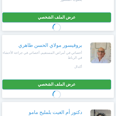
+212
سيتم
Português
إرسال
كود
إلغاء
عرض الملف الشخصي
التأكيد
Zulu
على
تسجيل
هذا
الرقم
English
بروفيسور مولاي الحسن طاهري
بالنقر
أخصائي في أمراض المستقيم, أخصائي في جراحة الأحشاء
Türk
على
في الرباط
"تأكيد
المواعيد"
أكدال
Italiano
فأنت
تقر
بأنك
عرض الملف الشخصي
Amazigh
قد
قرأت
و
Afrikaans
وافقت
على
شروط
دكتور أم الغيت بلمليح مامو
Español