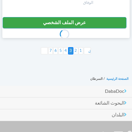
الوفاق
عرض الملف الشخصي
1
2
3
4
5
6
التالي >
7
الصفحة الرئيسية
/
السرطان
DabaDoc
البحوث الشائعة
البلدان