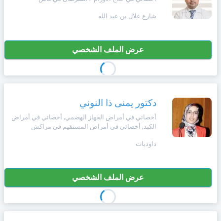
وأحكام
الاستخدام
شارع علال بن عبد الله
،
Norsk
بما
في
عرض الملف الشخصي
ذلك
Русский язык
الفقرة
الخاصة
بحماية
Dutch
المعلومات
الشخصية.
دكتور يمنى ذا النوني
أخصائي في أمراض الجهاز الهضمي, أخصائي في أمراض
الكبد, أخصائي في أمراض المستقيم في مراكش
داوديات
عرض الملف الشخصي