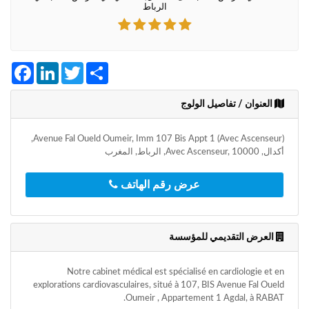
الرباط
+212
سيتم
إرسال
كود
التأكيد
Facebook
LinkedIn
Twitter
Share
على
هذا
الرقم
العنوان / تفاصيل الولوج
بالنقر
Avenue Fal Oueld Oumeir, Imm 107 Bis Appt 1 (Avec Ascenseur),
على
أكدال, Avec Ascenseur, 10000, الرباط, المغرب
"تأكيد
المواعيد"
عرض رقم الهاتف
فأنت
تقر
بأنك
قد
العرض التقديمي للمؤسسة
قرأت
و
وافقت
Notre cabinet médical est spécialisé en cardiologie et en
على
explorations cardiovasculaires, situé à 107, BIS Avenue Fal Oueld
شروط
Oumeir , Appartement 1 Agdal, à RABAT.