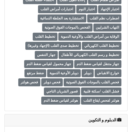
أمراض صمام القلب
إعادة تأهيل القلب
احتشاء عضلة القلب
اختبار الإجهاد
اختبار النوم
اختبارات أمراض القلب
اضطراب نظم القلب
الاستشارة بعد الجلطة الدماغية
التهاب الشرايين
الفحص بالموجات الفوق الصوتية
الوقاية من أمراض القلب والأوعية الدموية
تخطيط القلب
تخطيط القلب الكهربائي
تخطيط صدى القلب (الإجهاد وغيرها)
تخطيط و رسم القلب الكهربائي للأطفال
جهاز التنفس
جهاز متنقل لقياس ضغط الدم
جهاز محمول لقياس ضغط الدم
خوارج الانقباض
دوبلر
دوبلر الأوعية الدموية
ضغط مرتفع
فحص القلب بالموجات الفوق الصوتية
فحص دوبلر
فحص هولتر
فشل القلب /سكتة قلبية
قصور الشريان التاجي
هولتر لفحص ايقاع القلب
هولتر لقياس ضغط الدم
الدبلوم و التكوين