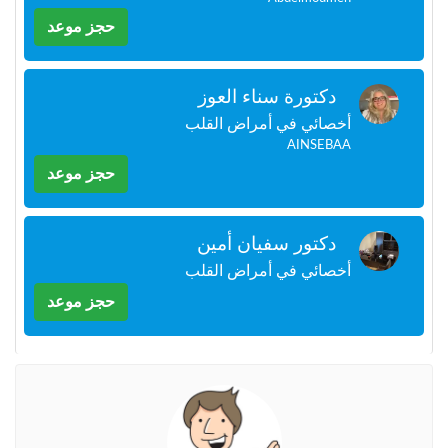
+212
سيتم
حجز موعد
إرسال
كود
التأكيد
دكتورة سناء العوز
على
هذا
أخصائي في أمراض القلب
الرقم
AINSEBAA
حجز موعد
بالنقر
على
"تأكيد
دكتور سفيان أمين
المواعيد"
فأنت
أخصائي في أمراض القلب
تقر
حجز موعد
بأنك
قد
قرأت
و
وافقت
على
شروط