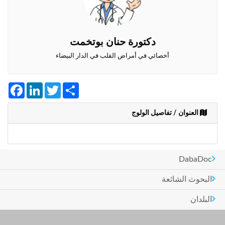
وأحكام
الاستخدام
،
بما
دكتورة حنان بوتخمت
في
ذلك
أخصائي في أمراض القلب في الدار البيضاء
الفقرة
الخاصة
بحماية
Facebook
LinkedIn
Twitter
Share
المعلومات
الشخصية.
العنوان / تفاصيل الولوج
DabaDoc
البحوث الشائعة
البلدان