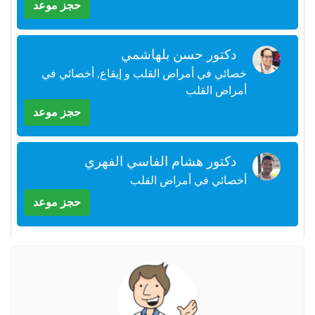
حجز موعد
+212
سيتم
إرسال
كود
دكتور حسن بلهاشمي
التأكيد
على
خصائي في أمراض القلب و إيقاع, أخصائي في
هذا
أمراض القلب
الرقم
حجز موعد
بالنقر
على
دكتور هشام الفاسي الفهري
"تأكيد
المواعيد"
أخصائي في أمراض القلب
فأنت
حجز موعد
تقر
بأنك
قد
قرأت
و
وافقت
على
شروط