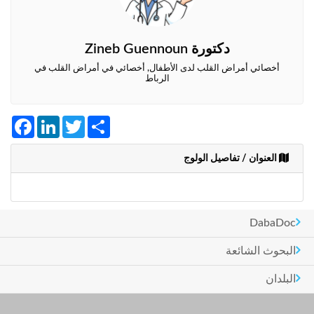
وأحكام
الاستخدام
،
بما
دكتورة Zineb Guennoun
في
أخصائي أمراض القلب لدى الأطفال, أخصائي في أمراض القلب في
ذلك
الرباط
الفقرة
الخاصة
بحماية
Facebook
LinkedIn
Twitter
Share
المعلومات
الشخصية.
العنوان / تفاصيل الولوج
DabaDoc
البحوث الشائعة
البلدان