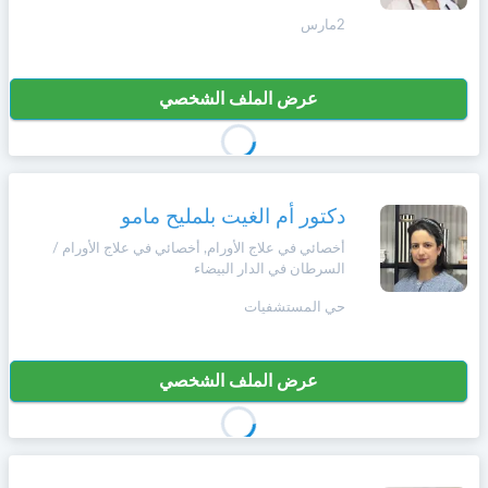
+212
سيتم
2مارس
Português
إرسال
كود
إلغاء
التأكيد
عرض الملف الشخصي
Zulu
على
تسجيل
هذا
الرقم
English
بالنقر
دكتور أم الغيت بلمليح مامو
Türk
على
أخصائي في علاج الأورام, أخصائي في علاج الأورام /
"تأكيد
السرطان في الدار البيضاء
المواعيد"
Italiano
فأنت
حي المستشفيات
تقر
بأنك
Amazigh
قد
عرض الملف الشخصي
قرأت
و
Afrikaans
وافقت
على
شروط
Español