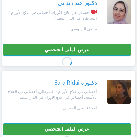
وأحكام
دكتور هند زيداني
الاستخدام
،
أخصائي في علاج الأورام, أخصائي في علاج الأورام /
Norsk
السرطان في الدار البيضاء
بما
في
سيدي البرنوصي
ذلك
Русский язык
الفقرة
الخاصة
بحماية
عرض الملف الشخصي
Dutch
المعلومات
الشخصية.
دكتورة Sara Ridai
أخصائي في علاج الأورام / السرطان, أخصائي في العلاج
بالأشعة, أخصائي في علاج الأورام في الدار البيضاء
الأولفة - حي الحسني
عرض الملف الشخصي