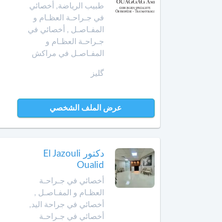
طبيب الرياضة, أخصائي
الإنعاش
في جـراحـة العظـام و
والتخدير
العرائش
المفـاصـل , أخصائي في
جـراحـة العظـام و
أخصائي
العيون
المفـاصـل في مراكش
طب
الأوعية
مراكش
گليز
الدموية
مشرع
أخصائي
بلقصيري
عرض الملف الشخصي
طب
الطبيعة
مكناس
أخصائي
المحمدية
دكتور El Jazouli
علاج
Oualid
جذور
مديونة
الأسنان
أخصائي في جـراحـة
العظـام و المفـاصـل ,
الناظور
أخصائي
أخصائي في جراحة اليد,
علم
أخصائي في جـراحـة
ورزازات