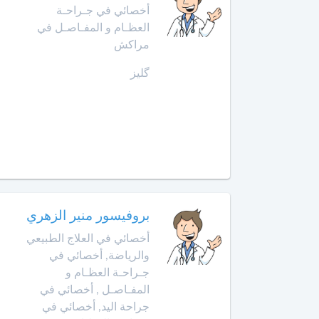
أخصائي
أخصائي في جـراحـة
في
العظـام و المفـاصـل في
أمراض
مراكش
القدم
گليز
أخصائي
في
أمراض
القلب
أخصائي
في
أمراض
الكبد
بروفيسور منير الزهري
أخصائي في العلاج الطبيعي
أخصائي
والرياضة, أخصائي في
في
جـراحـة العظـام و
أمراض
المفـاصـل , أخصائي في
الكلى
جراحة اليد, أخصائي في