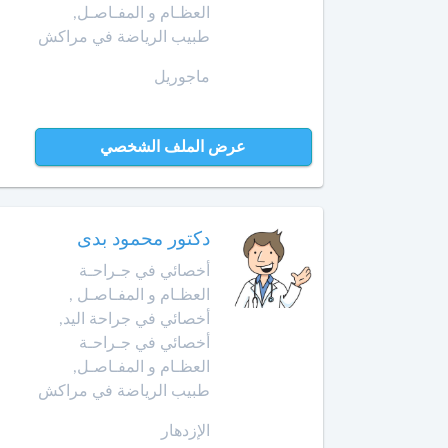
الأمراض
العظـام و المفـاصـل,
التشريحي
طبيب الرياضة في مراكش
وجدة
أخصائي
ماجوريل
الرباط
في
الطب
آسفي
النفسي
عرض الملف الشخصي
للمسنين
السعيدية
أخصائي
في
سلا
دكتور محمود بدى
أمراض
الجديدة
أخصائي في جـراحـة
الأنف
والأذن
العظـام و المفـاصـل ,
سلا
والحنجرة
أخصائي في جراحة اليد,
أخصائي في جـراحـة
سطات
أخصائي
العظـام و المفـاصـل,
في
طبيب الرياضة في مراكش
سيدي
أمراض
بنور
الجهاز
الإزدهار