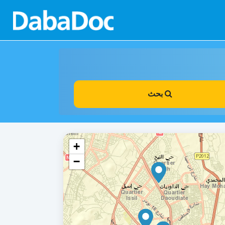
بحث
+
−