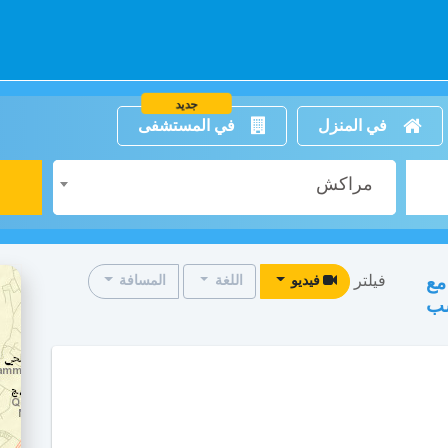
جديد
في المنزل
في المستشفى
مراكش
فيلتر
مع
فيديو
اللغة
المسافة
سب