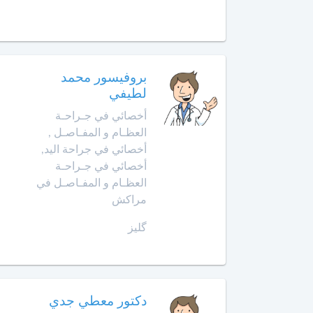
الهضمي
سيدي
قاسم
أخصائي
في
الصخيرات
أمراض
بروفيسور محمد
الدم
صفرو
لطيفي
أخصائي
أخصائي في جـراحـة
طنجة
في
العظـام و المفـاصـل ,
أمراض
أخصائي في جراحة اليد,
تارودانت
السكري
أخصائي في جـراحـة
العظـام و المفـاصـل في
طاطا
أخصائي
مراكش
في
تازة
أمراض
گليز
الفم
وجراحة
تمارة
الفك
والوجه
تطوان
دكتور معطي جدي