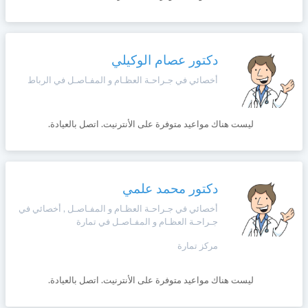
وأحكام
الاستخدام
،
Norsk
بما
في
دكتور عصام الوكيلي
ذلك
Русский язык
أخصائي في جـراحـة العظـام و المفـاصـل في الرباط
الفقرة
الخاصة
بحماية
Dutch
المعلومات
ليست هناك مواعيد متوفرة على الأنترنيت. اتصل بالعيادة.
الشخصية.
دكتور محمد علمي
أخصائي في جـراحـة العظـام و المفـاصـل , أخصائي في
جـراحـة العظـام و المفـاصـل في تمارة
مركز تمارة
ليست هناك مواعيد متوفرة على الأنترنيت. اتصل بالعيادة.