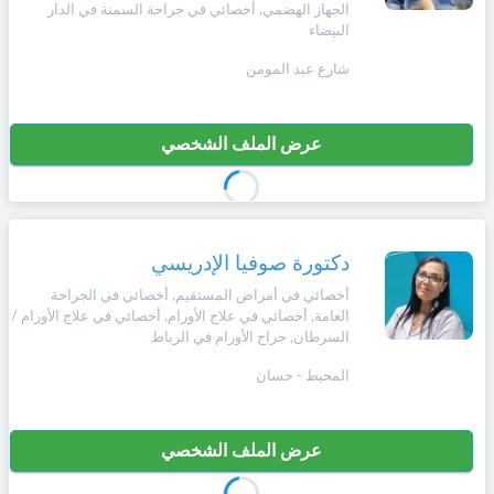
الجهاز الهضمي, أخصائي في جراحة السمنة في الدار
+212
سيتم
البيضاء
Português
إرسال
كود
إلغاء
شارع عبد المومن
التأكيد
Zulu
على
تسجيل
هذا
عرض الملف الشخصي
الرقم
English
بالنقر
Türk
على
"تأكيد
دكتورة صوفيا الإدريسي
المواعيد"
Italiano
أخصائي في أمراض المستقيم, أخصائي في الجراحة
فأنت
العامة, أخصائي في علاج الأورام, أخصائي في علاج الأورام /
تقر
السرطان, جراح الأورام في الرباط
بأنك
Amazigh
قد
المحيط - حسان
قرأت
و
Afrikaans
وافقت
عرض الملف الشخصي
على
شروط
Español