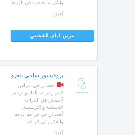
Afrikaans
أخصائي
والأذن والحنجرة في الرباط
في
Swahili
بن
أكدال
تجميل
جرير
Türk
الأسنان
Norsk
بني
عرض الملف الشخصي
أخصائي
ملال
Русский язык
في
جـراحـة
Dutch
بنسليمان
العظـام
و
بركان
المفـاصـل
بروفيسور سلمى بنعزو
برشيد
العلاج
أخصائي في أمراض
الإشعاعي
الفم وجراحة الفك والوجه,
بوسكورة
-
أخصائي في الجراحة
التصوير
التجميلية و الترميمية,
بوزنيقة
بالرنين
أخصائي في جراحة الوجه
المغناطيسي
والفكين في الرباط
الدار
البيضاء
صيدلية
أكدال