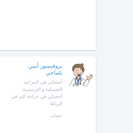
الإنعاش
والتخدير
العرائش
أخصائي
العيون
طب
الأوعية
مراكش
الدموية
مشرع
أخصائي
بلقصيري
بروفيسور أمين
طب
بلماحي
الطبيعة
مكناس
أخصائي في الجراحة
أخصائي
التجميلية و الترميمية,
المحمدية
علاج
أخصائي في جراحة اليد في
جذور
الرباط
مديونة
الأسنان
حسان
الناظور
أخصائي
علم
ورزازات