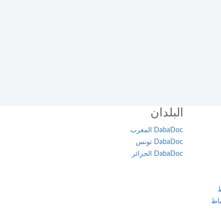
البلدان
DabaDoc المغرب
DabaDoc تونس
DabaDoc الجزائر
ط
اط