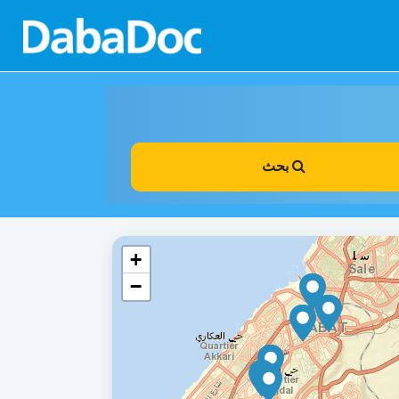
بحث
+
−