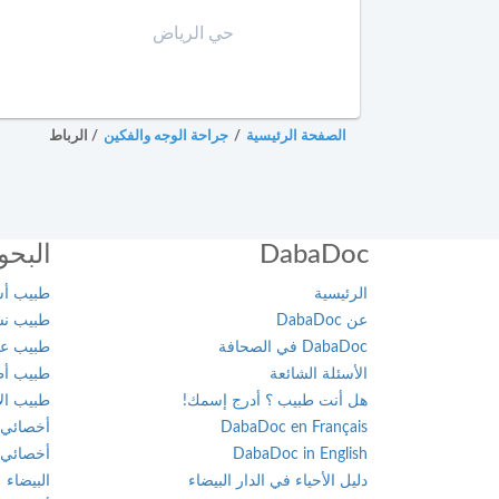
أخصائي
في
حي الرياض
أمراض
القدم
أخصائي
الصفحة الرئيسية
/
جراحة الوجه والفكين
/
الرباط
في
أمراض
القلب
DabaDoc
البحو
أخصائي
في
الرئيسية
طبيب أسن
أمراض
عن DabaDoc
طبيب نسا
الكبد
DabaDoc في الصحافة
طبيب عام
الأسئلة الشائعة
طبيب أطف
أخصائي
هل أنت طبيب ؟ أدرج إسمك!
طبيب الأ
في
DabaDoc en Français
أخصائي 
أمراض
DabaDoc in English
أخصائي 
الكلى
دليل الأحياء في الدار البيضاء
البيضاء