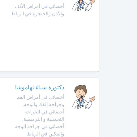
الهضمي
سيدي
أخصائي في أمراض الأنف
قاسم
والأذن والحنجرة في الرباط
أخصائي
في
الصخيرات
أمراض
الدم
صفرو
أخصائي
طنجة
في
أمراض
تارودانت
السكري
طاطا
أخصائي
دكتورة سناء نهاموشا
في
أخصائي في أمراض الفم
تازة
أمراض
وجراحة الفك والوجه,
الفم
وجراحة
أخصائي في الجراحة
تمارة
الفك
التجميلية و الترميمية,
والوجه
تطوان
أخصائي في جراحة الوجه
والفكين في الرباط