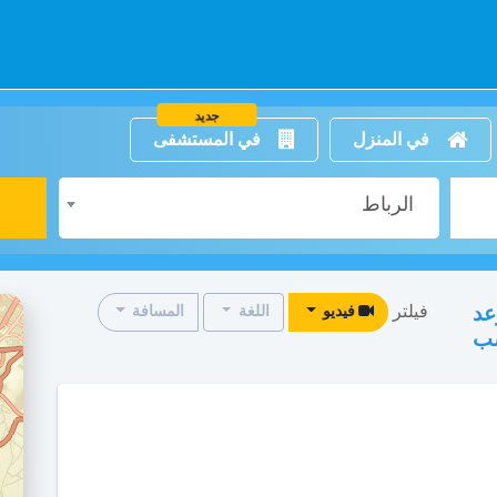
جديد
في المنزل
في المستشفى
الرباط
فيلتر
عد
فيديو
اللغة
المسافة
سب