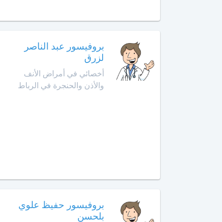
الأمراض
التشريحي
وجدة
أخصائي
الرباط
بروفيسور عبد الناصر
في
الطب
لزرق
آسفي
النفسي
أخصائي في أمراض الأنف
للمسنين
والأذن والحنجرة في الرباط
السعيدية
أخصائي
في
سلا
أمراض
الجديدة
الأنف
والأذن
سلا
والحنجرة
سطات
أخصائي
في
سيدي
أمراض
بروفيسور حفيظ علوي
بنور
الجهاز
بلحسن