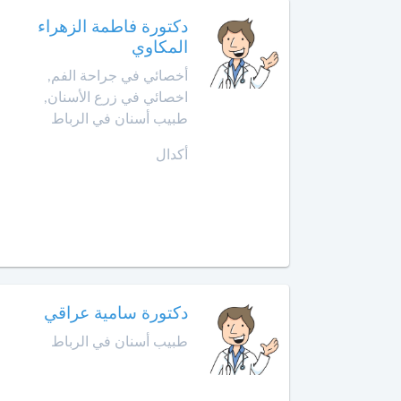
أمراض
حد
دكتورة فاطمة الزهراء
الحساسية
السوالم
المكاوي
أخصائي في جراحة الفم,
أخصائي
افران
أمراض
اخصائي في زرع الأسنان,
الحساسية
طبيب أسنان في الرباط
إنزكان
عند
أكدال
الأطفال
قلعة
السراغنة
أخصائي
أمراض
الخميسات
القلب
لدى
الخميسات
الأطفال
دكتورة سامية عراقي
خريبكة
أخصائي
أورام
طبيب أسنان في الرباط
الأطفال
خنيفرة
أخصائي
القنيطرة