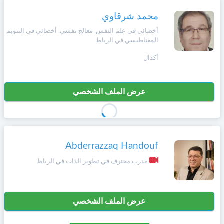
وأحكام
الاستخدام
محمد شرقاوي
،
Norsk
بما
أخصائي في علم النفس, معالج نفسي, أخصائي في التنويم
في
المغناطيسي في الرباط
ذلك
Русский язык
أكدال
الفقرة
الخاصة
بحماية
Dutch
المعلومات
عرض الملف الشخصي
الشخصية.
Abderrazzaq Handouf
مدرب محترف في تطوير الذات في الرباط
عرض الملف الشخصي