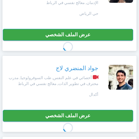
الإدمان, معالج نفسي في الرباط
+212
سيتم
Deutsch
إرسال
حي الرياض
كود
إلغاء
التأكيد
Português
على
تسجيل
عرض الملف الشخصي
هذا
الرقم
Svenska
بالنقر
Zulu
على
جواد المنضري لاج
"تأكيد
المواعيد"
أخصائي في علم النفس, طب السوفرولوجيا, مدرب
Xhosa
فأنت
محترف في تطوير الذات, معالج نفسي في الرباط
تقر
أكدال
بأنك
Afrikaans
قد
قرأت
و
عرض الملف الشخصي
Swahili
وافقت
على
شروط
Türk