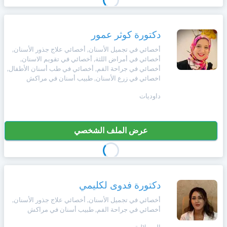
وأحكام
الاستخدام
،
Norsk
بما
دكتورة كوثر عمور
في
أخصائي في تجميل الأسنان, أخصائي علاج جذور الأسنان,
ذلك
Русский язык
أخصائي في أمراض اللثة, أخصائي في تقويم الاسنان,
الفقرة
أخصائي في جراحة الفم, أخصائي في طب أسنان الأطفال,
الخاصة
اخصائي في زرع الأسنان, طبيب أسنان في مراكش
بحماية
Dutch
المعلومات
داوديات
الشخصية.
عرض الملف الشخصي
دكتورة فدوى لكليمي
أخصائي في تجميل الأسنان, أخصائي علاج جذور الأسنان,
أخصائي في جراحة الفم, طبيب أسنان في مراكش