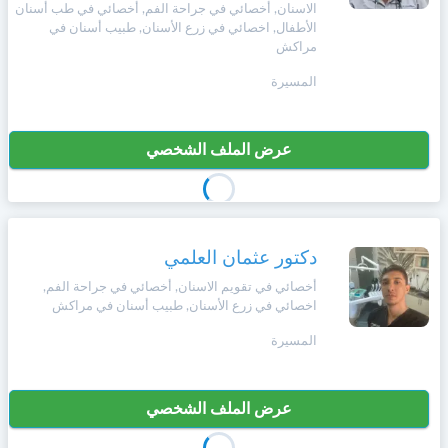
الاسنان, أخصائي في جراحة الفم, أخصائي في طب أسنان
+212
سيتم
الأطفال, اخصائي في زرع الأسنان, طبيب أسنان في
Deutsch
إرسال
مراكش
كود
إلغاء
التأكيد
المسيرة
Português
على
تسجيل
هذا
الرقم
عرض الملف الشخصي
Svenska
بالنقر
Zulu
على
"تأكيد
المواعيد"
دكتور عثمان العلمي
Xhosa
فأنت
أخصائي في تقويم الاسنان, أخصائي في جراحة الفم,
تقر
اخصائي في زرع الأسنان, طبيب أسنان في مراكش
بأنك
Afrikaans
قد
المسيرة
قرأت
و
Swahili
وافقت
عرض الملف الشخصي
على
شروط
Türk