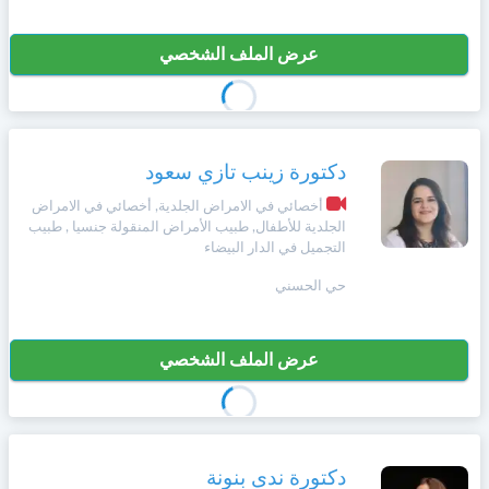
+212
سيتم
Português
إرسال
عرض الملف الشخصي
كود
إلغاء
التأكيد
Zulu
على
تسجيل
هذا
الرقم
English
دكتورة زينب تازي سعود
بالنقر
أخصائي في الامراض الجلدية, أخصائي في الامراض
الجلدية للأطفال, طبيب الأمراض المنقولة جنسيا , طبيب
Türk
على
التجميل في الدار البيضاء
"تأكيد
المواعيد"
حي الحسني
Italiano
فأنت
تقر
بأنك
Amazigh
عرض الملف الشخصي
قد
قرأت
و
Afrikaans
وافقت
على
شروط
دكتورة ندى بنونة
Español