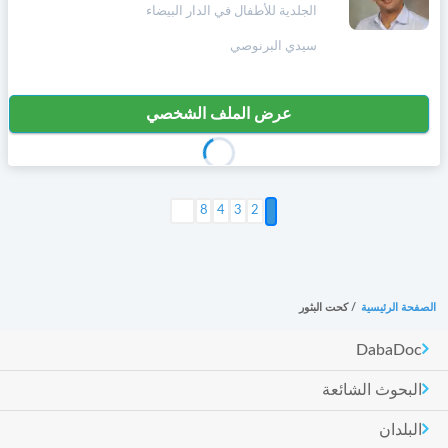
الجلدية للأطفال في الدار البيضاء
سيدي البرنوصي
عرض الملف الشخصي
2
3
4
التالي >
8
الصفحة الرئيسية
/
كحت البثور
DabaDoc
البحوث الشائعة
البلدان