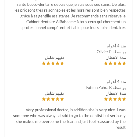
santé bucco-dentaire depuis que je suis sous ses soins. De plus,
les prix sont très raisonnables et les horaires sont bien respectés
grâce à sa gentille assistante. Je recommande sans réserve le
Cabinet dentaire AlBalssame à tous ceux qui cherchent un
professionnel compétent et fiable pour leurs soins dentaires.
منذ 4 أعوام
بواسطة Olivier P
مدة الانتظار
تقييم شامل
منذ 4 أعوام
بواسطة Fatima Zahra B
مدة الانتظار
تقييم شامل
Very professional doctor, in addition she is very nice. I was
someone who was always afraid to go to the dentist but seriously
she makes me overcome the fear and just feel reassured by the
result