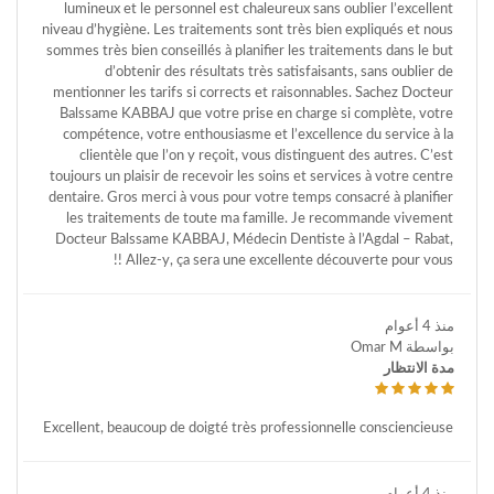
lumineux et le personnel est chaleureux sans oublier l’excellent
niveau d’hygiène. Les traitements sont très bien expliqués et nous
sommes très bien conseillés à planifier les traitements dans le but
d’obtenir des résultats très satisfaisants, sans oublier de
mentionner les tarifs si corrects et raisonnables. Sachez Docteur
Balssame KABBAJ que votre prise en charge si complète, votre
compétence, votre enthousiasme et l’excellence du service à la
clientèle que l’on y reçoit, vous distinguent des autres. C’est
toujours un plaisir de recevoir les soins et services à votre centre
dentaire. Gros merci à vous pour votre temps consacré à planifier
les traitements de toute ma famille. Je recommande vivement
Docteur Balssame KABBAJ, Médecin Dentiste à l’Agdal – Rabat,
Allez-y, ça sera une excellente découverte pour vous !!
منذ 4 أعوام
بواسطة Omar M
مدة الانتظار
Excellent, beaucoup de doigté très professionnelle consciencieuse