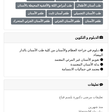
طب أسنان الأطفال
طب أمراض اللثة والأغشية المحيطة بالأسنان
طب الأسنان التجميلي
طقم أسنان ثابت
طقم الأسنان
طقم الأسنان
طقم الأسنان الجزئي
طقم الأسنان الجزئي المتحرك
طوارئ الأسنان
علاج قناة الجذر
قلع الأسنان
مزراب الأسنان
نزيف اللثة
الدبلوم و التكوين
دبلوم في جراحة العظام والأسنان من كلية طب الأسنان بالدار
البيضاء.
تقويم الأسنان غير المرئي المعتمد
بدلة الأسنان المعتمدة
معتمد في جماليات الابتسامة
تعليقات
تعليقات مرضى دكتورة بلسم قباج
منذ شهرين
بواسطة Hasna M