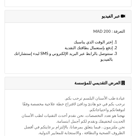
وأحكام
الاستخدام
،
عبر الفيديو
بما
في
ذلك
التعرفة : 200 MAD
الفقرة
إختر الوقت الذي يناسبك
الخاصة
إدفع بإستعمال بطاقتك النقدية
بحماية
ستتوصل بالرابط عبر البريد الإلكتروني و SMS لبدء إستشاراتك
المعلومات
بالفيديو
الشخصية.
العرض التقديمي للمؤسسة
عيادة طب الأسنان البلسم ترحب بكم.
نرحب بكم في جو هادئ ودافئ لاقتراح خطة علاجية مخصصة وفقًا
لتوقعاتكم واحتياجاتكم.
نهجنا هو تعدد التخصصات. نحن نقدم أحدث التقنيات لطب الأسنان
الحديث لتخفيفك ونقدم لكم أجمل ابتسامة.
نحن ملتزمون ، فيما يتعلق بمرضانا، بالإلتزام برعايتكم في أفضل
الظروف الصحية والنظافة ، والاستجابة للمعايير الدولية.