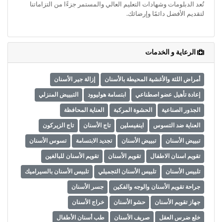
تُعد الدبلومات وشهادات التعليم العالي والمستمر جزءًا من التزاماتنا
لتقديم الأفضل دائمًا وإرضائك.
الرعاية و الخدمات
أمراض اللثة والأغشية المحيطة بالأسنان
إزالة جير الأسنان
إعادة تأهيل عضو اصطناعي
ابتسامة هوليوود
التبييض المنزلي
الجذور الصناعية
الحشوة المركبة
العناية المحافظة
العناية ضد التسوس
اينفيسلين
تاج الأسنان
تاج الزيركون
تبييض الأسنان
تبييض الأسنان
تجديد الابتسامة
تسوس الأسنان
تقويم اسنان الاطفال
تقويم الأسنان
تقويم الأسنان للبالغين
تلبيس الأسنان
تلبيس الأسنان التجميلي
تلبيس الأسنان بالسيراميك
جراحة تقويم الأسنان والوجه والفكين
جسر الأسنان
جهاز تقويم الأسنان
حشو الأسنان
خراج الأسنان
خلع ضرس العقل
صريف الأسنان
طب أسنان الأطفال