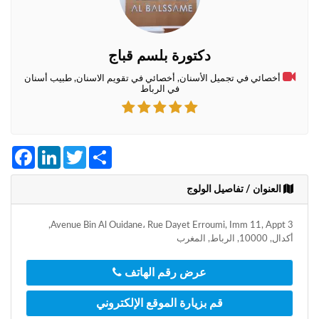
+212
سيتم
إرسال
كود
دكتورة بلسم قباج
التأكيد
على
أخصائي في تجميل الأسنان, أخصائي في تقويم الاسنان, طبيب أسنان
هذا
في الرباط
الرقم
بالنقر
على
Facebook
LinkedIn
Twitter
Share
"تأكيد
المواعيد"
العنوان / تفاصيل الولوج
فأنت
تقر
بأنك
Avenue Bin Al Ouidane، Rue Dayet Erroumi, Imm 11, Appt 3,
قد
أكدال, 10000, الرباط, المغرب
قرأت
و
عرض رقم الهاتف
وافقت
على
قم بزيارة الموقع الإلكتروني
شروط