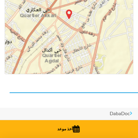
DabaDoc
البحوث الشائعة
أخذ موعد