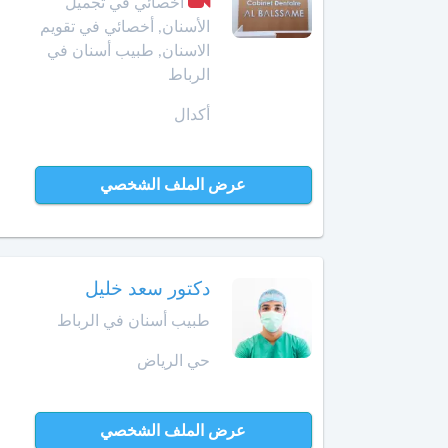
الأمراض
أخصائي في تجميل
التشريحي
الأسنان, أخصائي في تقويم
وجدة
الاسنان, طبيب أسنان في
أخصائي
الرباط
الرباط
في
أكدال
الطب
آسفي
النفسي
للمسنين
السعيدية
عرض الملف الشخصي
أخصائي
في
سلا
أمراض
الجديدة
الأنف
دكتور سعد خليل
والأذن
سلا
والحنجرة
طبيب أسنان في الرباط
سطات
حي الرياض
أخصائي
في
سيدي
أمراض
بنور
الجهاز
عرض الملف الشخصي