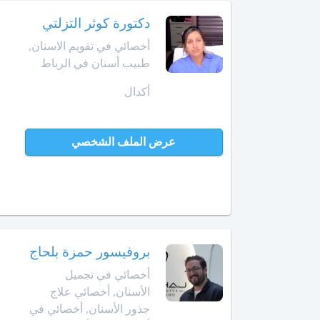
أخصائي
في
دكتورة كوثر التزلتي
أمراض
أخصائي في تقويم الاسنان,
القدم
طبيب أسنان في الرباط
أخصائي
أكدال
في
أمراض
القلب
عرض الملف الشخصي
أخصائي
في
أمراض
الكبد
أخصائي
بروفيسور حمزة بلحاج
في
أخصائي في تجميل
أمراض
الأسنان, أخصائي علاج
الكلى
جذور الأسنان, أخصائي في