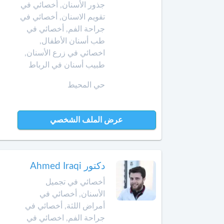
Amazigh
أخصائي
جذور الأسنان, أخصائي في
في
تقويم الاسنان, أخصائي في
Afrikaans
بن
تجميل
جراحة الفم, أخصائي في
جرير
Español
الأسنان
طب أسنان الأطفال,
Norsk
اخصائي في زرع الأسنان,
بني
أخصائي
طبيب أسنان في الرباط
ملال
Русский язык
في
جـراحـة
Dutch
حي المحيط
بنسليمان
العظـام
و
بركان
المفـاصـل
عرض الملف الشخصي
برشيد
العلاج
الإشعاعي
بوسكورة
-
دكتور Ahmed Iraqi
التصوير
أخصائي في تجميل
بوزنيقة
بالرنين
الأسنان, أخصائي في
المغناطيسي
أمراض اللثة, أخصائي في
الدار
البيضاء
صيدلية
جراحة الفم, اخصائي في