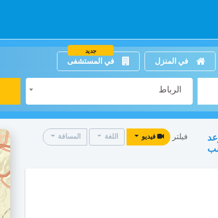
جديد
في المنزل
في المستشفى
الرباط
فيلتر
عد
فيديو
اللغة
المسافة
سب