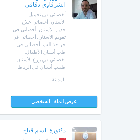
الشرقاوي دقاقي
الإنعاش
والتخدير
العرائش
أخصائي في تجميل
الأسنان, أخصائي علاج
أخصائي
العيون
جذور الأسنان, أخصائي في
طب
تقويم الاسنان, أخصائي في
الأوعية
مراكش
جراحة الفم, أخصائي في
الدموية
طب أسنان الأطفال,
مشرع
اخصائي في زرع الأسنان,
أخصائي
بلقصيري
طبيب أسنان في الرباط
طب
الطبيعة
المدينة
مكناس
أخصائي
المحمدية
علاج
عرض الملف الشخصي
جذور
مديونة
الأسنان
الناظور
أخصائي
دكتورة بلسم قباج
علم
ورزازات