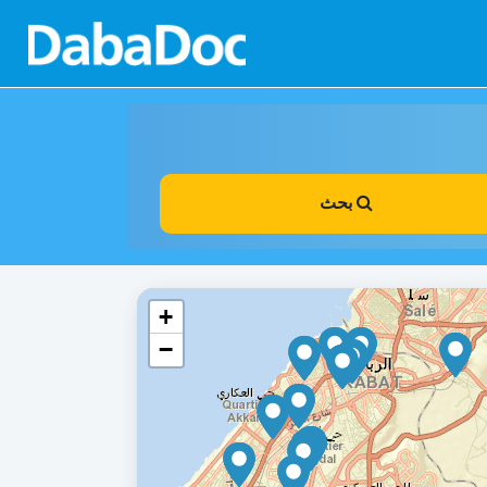
بحث
+
−