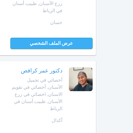
زرع الأسنان, طبيب أسنان
الداخلة
معالج
في الرباط
بالأوزون
حسان
دار
بوعزة
مولدة
عرض الملف الشخصي
الدروة
أ
خصائي
في
الجديدة
جـراحـة
دكتور عمر كرافص
الكبد
الرشيدية
والبنكرياس
أخصائي في تجميل
والمسالك
الصويرة
الأسنان, أخصائي في تقويم
الصفراوية
الاسنان, اخصائي في زرع
فقيه
الأسنان, طبيب أسنان في
أخصائي
بن
الرباط
أمراض
صالح
الثدي
أكدال
فاس
أخصائي