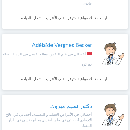
وأحكام
غاندي
الاستخدام
،
Norsk
بما
ليست هناك مواعيد متوفرة على الأنترنيت. اتصل بالعيادة.
في
ذلك
Русский язык
الفقرة
الخاصة
Adélaïde Vergnes Becker
بحماية
Dutch
المعلومات
أخصائي في علم النفس, معالج نفسي في الدار البيضاء
الشخصية.
بوركون
ليست هناك مواعيد متوفرة على الأنترنيت. اتصل بالعيادة.
دكتور نسيم مبروك
أخصائي في الأمراض العقلية و النفسية, أخصائي في علاج
الإدمان, أخصائي في علم النفس, معالج نفسي في الدار
البيضاء