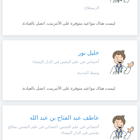
+212
سيتم
لارميطاج
Português
إرسال
كود
إلغاء
ليست هناك مواعيد متوفرة على الأنترنيت. اتصل بالعيادة.
التأكيد
Zulu
على
تسجيل
هذا
الرقم
English
خليل نور
بالنقر
أخصائي في علم النفس في الدار البيضاء
Türk
على
"تأكيد
وسط المدينة
المواعيد"
Italiano
فأنت
ليست هناك مواعيد متوفرة على الأنترنيت. اتصل بالعيادة.
تقر
بأنك
Amazigh
قد
قرأت
و
عاطف عبد الفتاح بن عبد الله
Afrikaans
وافقت
أخصائي في علم الجنس, أخصائي في علم النفس, معالج
على
نفسي في الدار البيضاء
شروط
Español