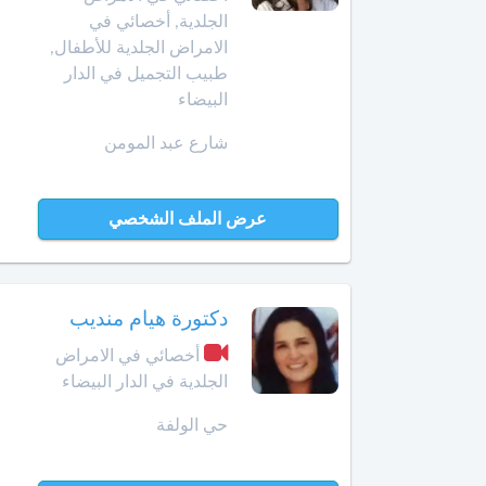
أخصائي
الجلدية, أخصائي في
في
الامراض الجلدية للأطفال,
أمراض
طبيب التجميل في الدار
القدم
البيضاء
أخصائي
شارع عبد المومن
في
أمراض
القلب
عرض الملف الشخصي
أخصائي
في
أمراض
دكتورة هيام منديب
الكبد
أخصائي في الامراض
أخصائي
الجلدية في الدار البيضاء
في
أمراض
حي الولفة
الكلى