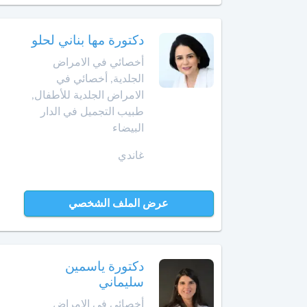
الهضمي
سيدي
قاسم
أخصائي
دكتورة مها بناني لحلو
في
الصخيرات
أخصائي في الامراض
أمراض
الجلدية, أخصائي في
الدم
صفرو
الامراض الجلدية للأطفال,
طبيب التجميل في الدار
أخصائي
طنجة
في
البيضاء
أمراض
تارودانت
غاندي
السكري
طاطا
أخصائي
عرض الملف الشخصي
في
تازة
أمراض
الفم
وجراحة
تمارة
الفك
دكتورة ياسمين
والوجه
سليماني
تطوان
أخصائي في الامراض