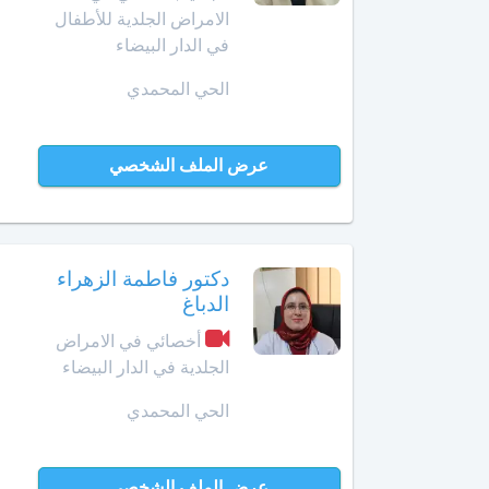
الامراض الجلدية للأطفال
الإنعاش
في الدار البيضاء
والتخدير
العرائش
الحي المحمدي
أخصائي
العيون
طب
الأوعية
مراكش
عرض الملف الشخصي
الدموية
مشرع
أخصائي
بلقصيري
طب
الطبيعة
دكتور فاطمة الزهراء
مكناس
الدباغ
أخصائي
المحمدية
أخصائي في الامراض
علاج
الجلدية في الدار البيضاء
جذور
مديونة
الأسنان
الحي المحمدي
الناظور
أخصائي
علم
ورزازات
عرض الملف الشخصي