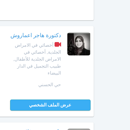
الداخلة
معالج
بالأوزون
دار
بوعزة
مولدة
دكتورة هاجر اعماروش
الدروة
أ
أخصائي في الامراض
خصائي
الجلدية, أخصائي في
في
الجديدة
الامراض الجلدية للأطفال,
جـراحـة
طبيب التجميل في الدار
الكبد
الرشيدية
البيضاء
والبنكرياس
والمسالك
الصويرة
حي الحسني
الصفراوية
فقيه
أخصائي
بن
عرض الملف الشخصي
أمراض
صالح
الثدي
فاس
أخصائي