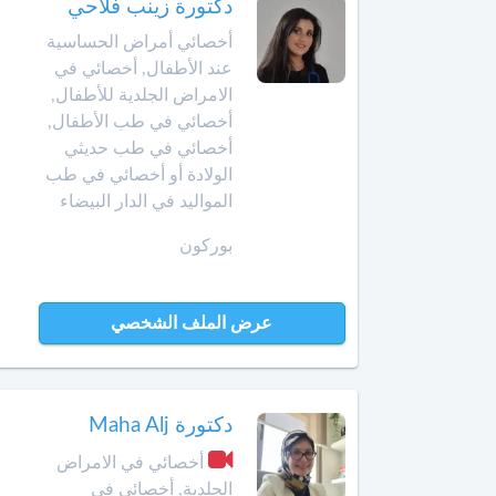
دكتورة زينب فلاحي
أمراض
حد
أخصائي أمراض الحساسية
الحساسية
السوالم
عند الأطفال, أخصائي في
أخصائي
الامراض الجلدية للأطفال,
افران
أمراض
أخصائي في طب الأطفال,
الحساسية
أخصائي في طب حديثي
إنزكان
عند
الولادة أو أخصائي في طب
الأطفال
المواليد في الدار البيضاء
قلعة
السراغنة
أخصائي
بوركون
أمراض
الخميسات
القلب
لدى
عرض الملف الشخصي
الخميسات
الأطفال
خريبكة
أخصائي
أورام
دكتورة Maha Alj
الأطفال
خنيفرة
أخصائي في الامراض
الجلدية, أخصائي في
أخصائي
القنيطرة