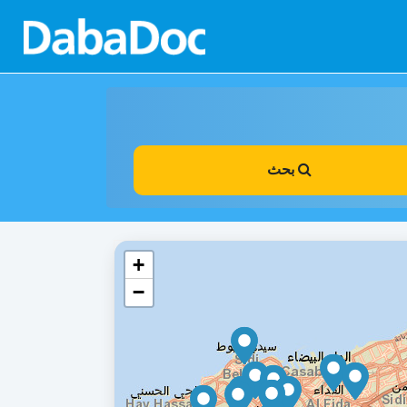
بحث
+
−