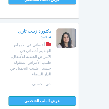
الأمراض
التشريحي
وجدة
أخصائي
الرباط
في
الطب
دكتورة زينب تازي
آسفي
النفسي
سعود
للمسنين
السعيدية
أخصائي في الامراض
أخصائي
الجلدية, أخصائي في
في
سلا
الامراض الجلدية للأطفال,
أمراض
الجديدة
طبيب الأمراض المنقولة
الأنف
جنسيا , طبيب التجميل في
والأذن
سلا
الدار البيضاء
والحنجرة
حي الحسني
سطات
أخصائي
في
سيدي
أمراض
عرض الملف الشخصي
بنور
الجهاز