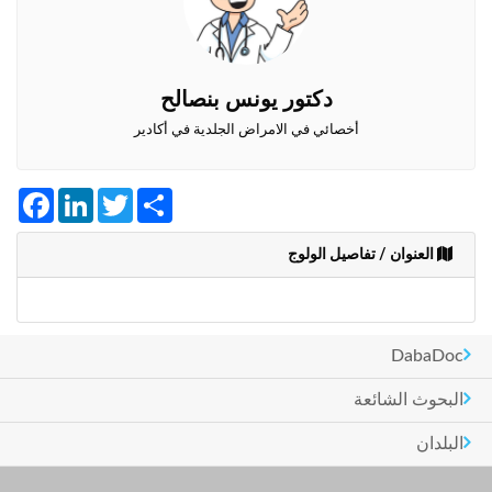
+212
سيتم
إرسال
كود
التأكيد
دكتور يونس بنصالح
على
هذا
أخصائي في الامراض الجلدية في أكادير
الرقم
Facebook
LinkedIn
Twitter
Share
بالنقر
على
"تأكيد
العنوان / تفاصيل الولوج
المواعيد"
فأنت
تقر
بأنك
DabaDoc
قد
قرأت
البحوث الشائعة
و
وافقت
البلدان
على
شروط