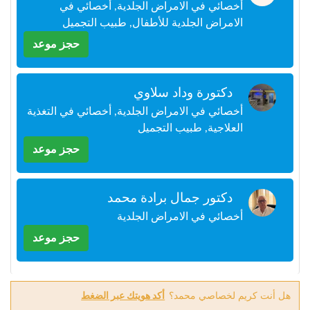
أخصائي في الامراض الجلدية, أخصائي في
+212
سيتم
الامراض الجلدية للأطفال, طبيب التجميل
إرسال
كود
حجز موعد
التأكيد
على
هذا
دكتورة وداد سلاوي
الرقم
أخصائي في الامراض الجلدية, أخصائي في التغذية
العلاجية, طبيب التجميل
بالنقر
على
حجز موعد
"تأكيد
المواعيد"
فأنت
دكتور جمال برادة محمد
تقر
بأنك
أخصائي في الامراض الجلدية
قد
حجز موعد
قرأت
و
وافقت
على
هل أنت كريم لخصاصي محمد؟
أكد هويتك عبر الضغط
شروط