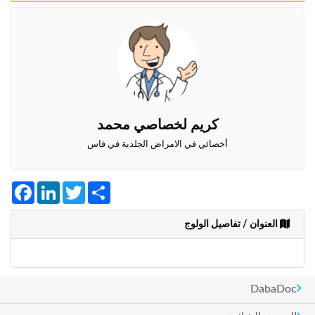
وأحكام
الاستخدام
،
بما
في
ذلك
الفقرة
الخاصة
بحماية
كريم لخصاصي محمد
المعلومات
الشخصية.
أخصائي في الامراض الجلدية في فاس
Facebook
LinkedIn
Twitter
Share
العنوان / تفاصيل الولوج
DabaDoc