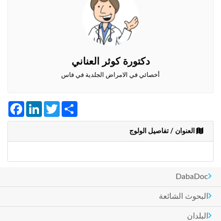
وأحكام
الاستخدام
،
بما
في
ذلك
دكتورة كوثر العناني
الفقرة
الخاصة
أخصائي في الامراض الجلدية في فاس
بحماية
المعلومات
الشخصية.
Facebook
LinkedIn
Twitter
Share
العنوان / تفاصيل الولوج
DabaDoc
البحوث الشائعة
البلدان