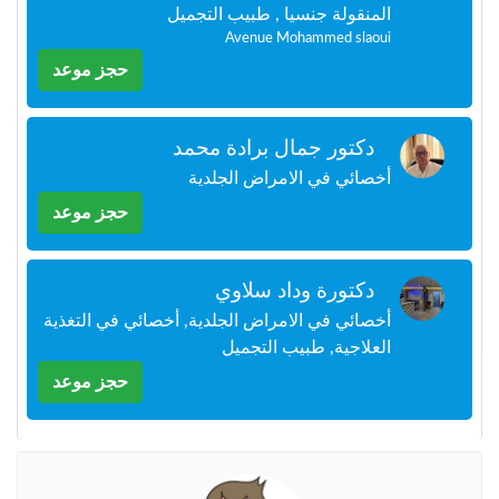
المنقولة جنسيا , طبيب التجميل
+212
سيتم
Avenue Mohammed slaoui
إرسال
كود
حجز موعد
التأكيد
على
هذا
دكتور جمال برادة محمد
الرقم
أخصائي في الامراض الجلدية
حجز موعد
بالنقر
على
"تأكيد
المواعيد"
دكتورة وداد سلاوي
فأنت
أخصائي في الامراض الجلدية, أخصائي في التغذية
تقر
بأنك
العلاجية, طبيب التجميل
قد
حجز موعد
قرأت
و
وافقت
على
شروط