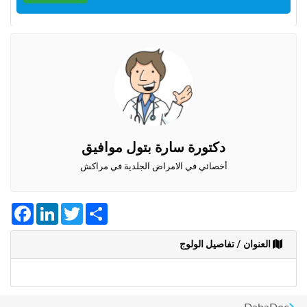
وأحكام
الاستخدام
،
بما
في
ذلك
الفقرة
الخاصة
بحماية
المعلومات
الشخصية.
دكتورة سارة بتول موافيق
أخصائي في الامراض الجلدية في مراكش
Facebook
LinkedIn
Twitter
Share
العنوان / تفاصيل الولوج