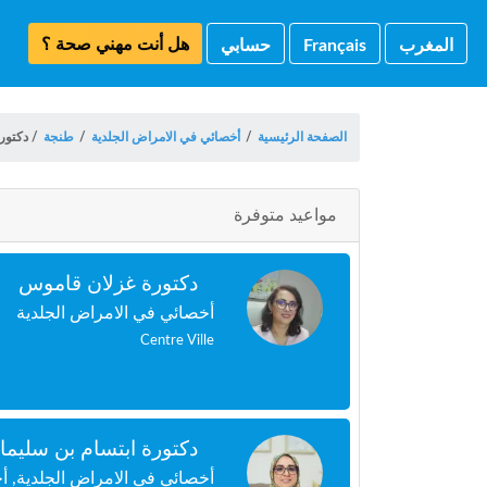
هل أنت مهني صحة ؟
المغرب
Français
حسابي
الصفحة الرئيسية
/
أخصائي في الامراض الجلدية
/
طنجة
/
دكتور 
مواعيد متوفرة
دكتورة غزلان قاموس
أخصائي في الامراض الجلدية
Centre Ville
دكتورة ابتسام بن سليما
أخصائي في الامراض الجلدية, أ