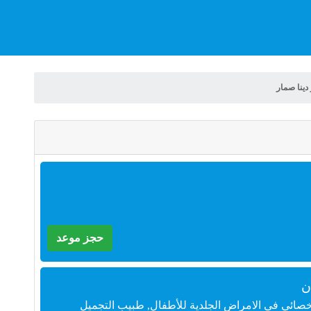
دينا صمار
حجز موعد
ن
خصائي في الامراض الجلدية للأطفال, طبيب التجميل