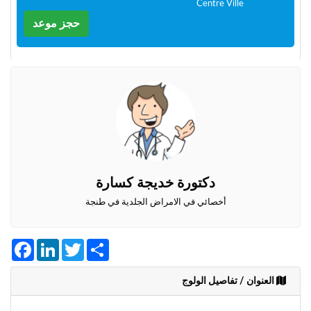
Centre Ville
+212
سيتم
حجز موعد
إرسال
كود
التأكيد
على
هذا
الرقم
بالنقر
على
"تأكيد
المواعيد"
دكتورة خديجة كسارة
فأنت
تقر
أخصائي في الامراض الجلدية في طنجة
بأنك
قد
قرأت
Facebook
LinkedIn
Twitter
Share
و
وافقت
العنوان / تفاصيل الولوج
على
شروط