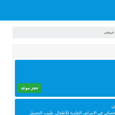
 عريشي
حجز موعد
ن
خصائي في الامراض الجلدية للأطفال, طبيب التجميل