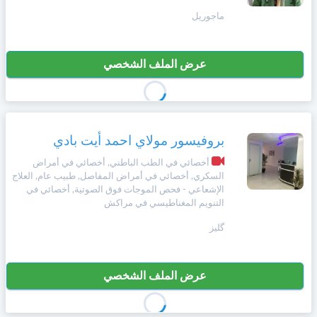
+212
سيتم
ماجوريل
Deutsch
إرسال
كود
إلغاء
التأكيد
عرض الملف الشخصي
Português
على
تسجيل
هذا
الرقم
Svenska
بالنقر
بروفيسور مولاي احمد أيت بادي
Zulu
على
"تأكيد
أخصائي في الطب الباطني, أخصائي في أمراض
المواعيد"
السكري, أخصائي في أمراض المفاصل, طبيب عام, العلاج
Xhosa
الإشعاعي - فحص الموجات فوق الصوتية, أخصائي في
فأنت
التنويم المغناطيسي في مراكش
تقر
بأنك
گليز
Afrikaans
قد
قرأت
و
Swahili
عرض الملف الشخصي
وافقت
على
شروط
Türk