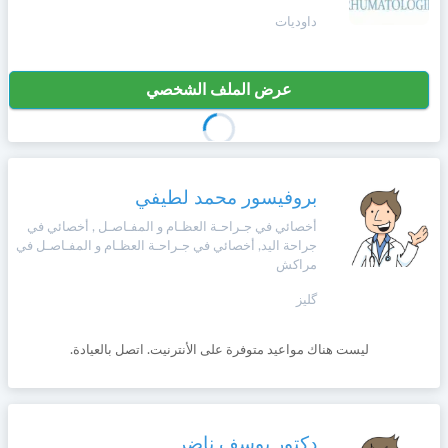
داوديات
عرض الملف الشخصي
بروفيسور محمد لطيفي
أخصائي في جـراحـة العظـام و المفـاصـل , أخصائي في
جراحة اليد, أخصائي في جـراحـة العظـام و المفـاصـل في
مراكش
گليز
ليست هناك مواعيد متوفرة على الأنترنيت. اتصل بالعيادة.
دكتور يوسف ناضر