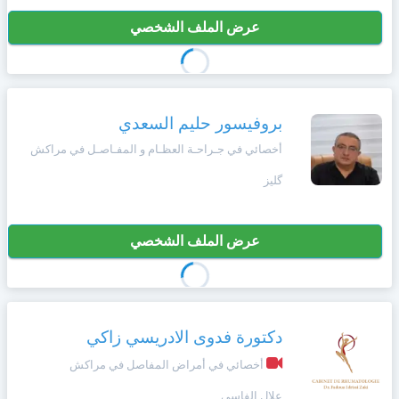
عرض الملف الشخصي
بروفيسور حليم السعدي
أخصائي في جـراحـة العظـام و المفـاصـل في مراكش
گليز
عرض الملف الشخصي
دكتورة فدوى الادريسي زاكي
أخصائي في أمراض المفاصل في مراكش
علال الفاسي