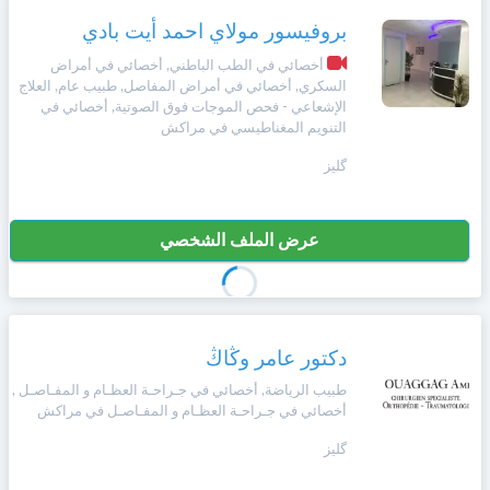
وأحكام
الاستخدام
بروفيسور مولاي احمد أيت بادي
،
Norsk
أخصائي في الطب الباطني, أخصائي في أمراض
بما
السكري, أخصائي في أمراض المفاصل, طبيب عام, العلاج
في
الإشعاعي - فحص الموجات فوق الصوتية, أخصائي في
ذلك
Русский язык
التنويم المغناطيسي في مراكش
الفقرة
الخاصة
گليز
بحماية
Dutch
المعلومات
الشخصية.
عرض الملف الشخصي
دكتور عامر وڭاڭ
طبيب الرياضة, أخصائي في جـراحـة العظـام و المفـاصـل ,
أخصائي في جـراحـة العظـام و المفـاصـل في مراكش
گليز