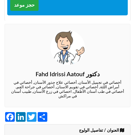
وأحكام
حجز موعد
الاستخدام
،
بما
في
ذلك
الفقرة
الخاصة
بحماية
المعلومات
الشخصية.
دكتور Fahd Idrissi Aatouf
أخصائي في تجميل الأسنان, أخصائي علاج جذور الأسنان, أخصائي في
أمراض اللثة, أخصائي في تقويم الاسنان, أخصائي في جراحة الفم,
أخصائي في طب أسنان الأطفال, اخصائي في زرع الأسنان, طبيب أسنان
في مراكش
Facebook
LinkedIn
Twitter
Share
العنوان / تفاصيل الولوج