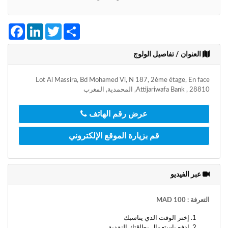
+212
سيتم
إرسال
Facebook
LinkedIn
Twitter
Share
كود
التأكيد
على
العنوان / تفاصيل الولوج
هذا
الرقم
Lot Al Massira, Bd Mohamed Vi, N 187, 2ème étage, En face
Attijariwafa Bank , 28810, المحمدية, المغرب
بالنقر
على
عرض رقم الهاتف
"تأكيد
المواعيد"
قم بزيارة الموقع الإلكتروني
فأنت
تقر
بأنك
قد
عبر الفيديو
قرأت
و
وافقت
التعرفة : 100 MAD
على
إختر الوقت الذي يناسبك
شروط
إدفع بإستعمال بطاقتك النقدية