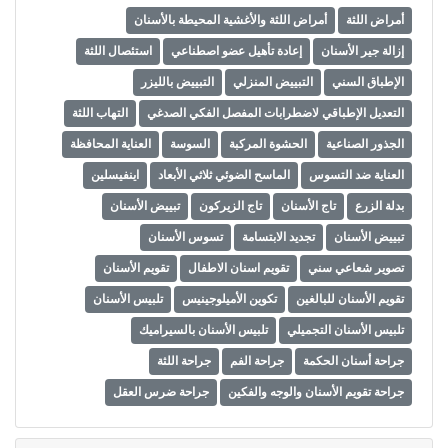
أمراض اللثة
أمراض اللثة والأغشية المحيطة بالأسنان
إزالة جير الأسنان
إعادة تأهيل عضو اصطناعي
استئصال اللثة
الإطباق السني
التبييض المنزلي
التبييض بالليزر
التعديل الإطباقي لاضطرابات المفصل الفكي الصدغي
التهاب اللثة
الجذور الصناعية
الحشوة المركبة
السوسة
العناية المحافظة
العناية ضد التسوس
الماسح الضوئي ثلاثي الأبعاد
اينفيسلين
بدلة الزرع
تاج الأسنان
تاج الزيركون
تبييض الأسنان
تبييض الأسنان
تجديد الابتسامة
تسوس الأسنان
تصوير شعاعي سني
تقويم اسنان الاطفال
تقويم الأسنان
تقويم الأسنان للبالغين
تكوين الأميلوجينيس
تلبيس الأسنان
تلبيس الأسنان التجميلي
تلبيس الأسنان بالسيراميك
جراحة أسنان الحكمة
جراحة الفم
جراحة اللثة
جراحة تقويم الأسنان والوجه والفكين
جراحة ضرس العقل
جراحة ما قبل الزرع
جسر الأسنان
حشو الأسنان
حشوة الراتنج