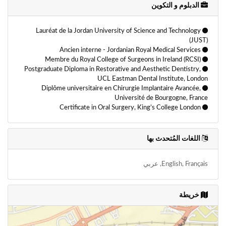
خراج الأسنان
خلع ضرس العقل
زراعة الأسنان
زراعة الأسنان
الدبلوم و التكوين
زراعة الأسنان
زراعة العظام
صريف الأسنان
ضعف الفك الصدغي
Lauréat de la Jordan University of Science and Technology
طب أمراض اللثة والأغشية المحيطة بالأسنان
طب الأسنان التجميلي
(JUST)
Ancien interne - Jordanian Royal Medical Services
طب الأسنان الرقمي
طب الفم والأسنان
طقم أسنان ثابت
Membre du Royal College of Surgeons in Ireland (RCSI)
طقم الأسنان
طقم الأسنان الثابت أو القابل للإزالة
Postgraduate Diploma in Restorative and Aesthetic Dentistry,
UCL Eastman Dental Institute, London
طقم الأسنان الجزئي
طقم الأسنان الجزئي المتحرك
Diplôme universitaire en Chirurgie Implantaire Avancée,
طوارئ الأسنان
علاج قناة الجذر
فحص الفم والأسنان
Université de Bourgogne, France
Certificate in Oral Surgery, King’s College London
قلع الأسنان
مزراب الأسنان
نزيف اللثة
اللغات المُتحدث بها
English, Français, عربي
خريطة