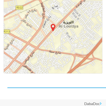
DabaDoc