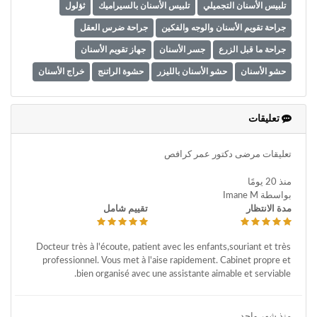
تلبيس الأسنان التجميلي
تلبيس الأسنان بالسيراميك
ثؤلول
جراحة تقويم الأسنان والوجه والفكين
جراحة ضرس العقل
جراحة ما قبل الزرع
جسر الأسنان
جهاز تقويم الأسنان
حشو الأسنان
حشو الأسنان بالليزر
حشوة الراتنج
خراج الأسنان
خلع ضرس العقل
رفع الشفة العليا
زراعة الأسنان
زراعة الأسنان
زراعة الأسنان
صريف الأسنان
طب أسنان الأطفال
تعليقات
طب أمراض اللثة والأغشية المحيطة بالأسنان
طب الأسنان
تعليقات مرضى دكتور عمر كرافص
طب الأسنان التجميلي
طب الأسنان الرقمي
طقم أسنان ثابت
منذ 20 يومًا
طقم الأسنان
طقم الأسنان
طقم الأسنان الثابت أو القابل للإزالة
بواسطة Imane M
طقم الأسنان الجزئي
طقم الأسنان الجزئي المتحرك
مدة الانتظار
تقييم شامل
طوارئ الأسنان
علاج قناة الجذر
فحص الفم والأسنان
Docteur très à l'écoute, patient avec les enfants,souriant et très
قوالب تقويم الأسنان لمرضى السرطان
professionnel. Vous met à l'aise rapidement. Cabinet propre et
bien organisé avec une assistante aimable et serviable.
منذ شهر واحد