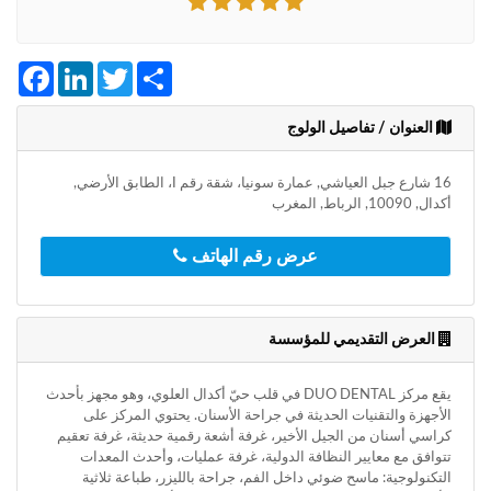
+212
سيتم
إرسال
كود
Facebook
LinkedIn
Twitter
Share
التأكيد
على
العنوان / تفاصيل الولوج
هذا
الرقم
16 شارع جبل العياشي, عمارة سونيا، شقة رقم I، الطابق الأرضي,
أكدال, 10090, الرباط, المغرب
بالنقر
على
"تأكيد
عرض رقم الهاتف
المواعيد"
فأنت
تقر
العرض التقديمي للمؤسسة
بأنك
قد
قرأت
يقع مركز DUO DENTAL في قلب حيّ أكدال العلوي، وهو مجهز بأحدث
و
الأجهزة والتقنيات الحديثة في جراحة الأسنان. يحتوي المركز على
وافقت
كراسي أسنان من الجيل الأخير، غرفة أشعة رقمية حديثة، غرفة تعقيم
على
تتوافق مع معايير النظافة الدولية، غرفة عمليات، وأحدث المعدات
شروط
التكنولوجية: ماسح ضوئي داخل الفم، جراحة بالليزر، طباعة ثلاثية