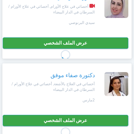
وأحكام
الاستخدام
أخصائي في علاج الأورام, أخصائي في علاج الأورام /
،
السرطان في الدار البيضاء
Norsk
بما
سيدي البرنوصي
في
ذلك
Русский язык
الفقرة
الخاصة
عرض الملف الشخصي
بحماية
Dutch
المعلومات
الشخصية.
دكتورة صفاء موفق
أخصائي في العلاج بالأشعة, أخصائي في علاج الأورام /
السرطان في الدار البيضاء
2مارس
عرض الملف الشخصي