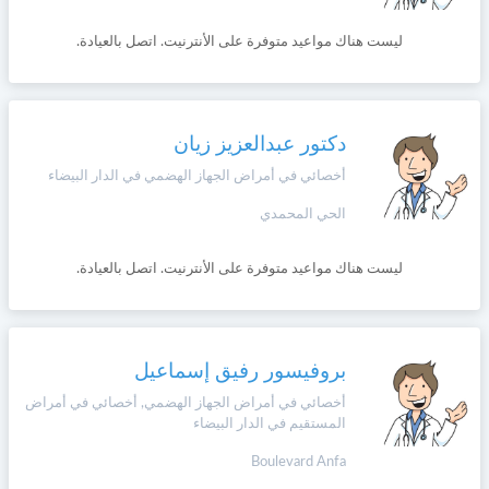
+212
سيتم
Português
ليست هناك مواعيد متوفرة على الأنترنيت. اتصل بالعيادة.
إرسال
كود
إلغاء
التأكيد
Zulu
على
تسجيل
هذا
دكتور عبدالعزيز زيان
الرقم
English
أخصائي في أمراض الجهاز الهضمي في الدار البيضاء
بالنقر
الحي المحمدي
Türk
على
"تأكيد
ليست هناك مواعيد متوفرة على الأنترنيت. اتصل بالعيادة.
المواعيد"
Italiano
فأنت
تقر
بأنك
Amazigh
قد
بروفيسور رفيق إسماعيل
قرأت
و
أخصائي في أمراض الجهاز الهضمي, أخصائي في أمراض
Afrikaans
المستقيم في الدار البيضاء
وافقت
على
Boulevard Anfa
شروط
Español