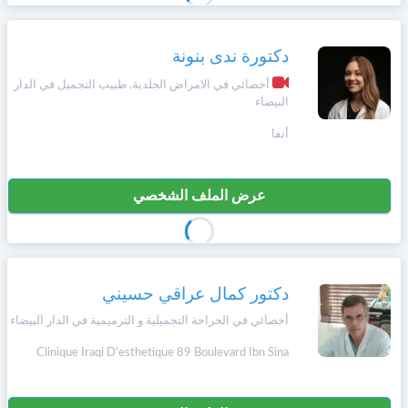
دكتورة ندى بنونة
أخصائي في الامراض الجلدية, طبيب التجميل في الدار
البيضاء
أنفا
عرض الملف الشخصي
دكتور كمال عراقي حسيني
أخصائي في الجراحة التجميلية و الترميمية في الدار البيضاء
Clinique Iraqi D'esthetique 89 Boulevard Ibn Sina