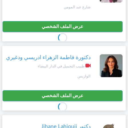
+212
سيتم
شارع عبد المومن
Deutsch
إرسال
كود
إلغاء
التأكيد
عرض الملف الشخصي
Português
على
تسجيل
هذا
الرقم
Svenska
بالنقر
دكتورة فاطمة الزهراء ادريسي ودغيري
Zulu
على
"تأكيد
طبيب التجميل في الدار البيضاء
المواعيد"
Xhosa
الوازيس
فأنت
تقر
بأنك
Afrikaans
قد
عرض الملف الشخصي
قرأت
و
Swahili
وافقت
على
شروط
دكتور Jihane Lahjouji
Türk