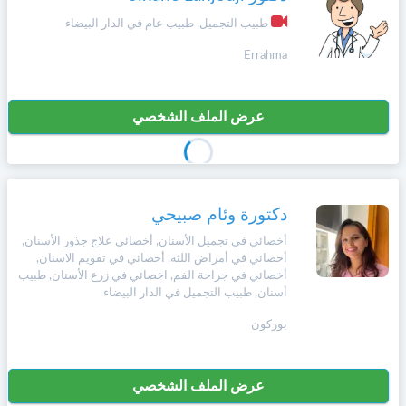
وأحكام
الاستخدام
طبيب التجميل, طبيب عام في الدار البيضاء
،
Norsk
بما
Errahma
في
ذلك
Русский язык
الفقرة
عرض الملف الشخصي
الخاصة
بحماية
Dutch
المعلومات
الشخصية.
دكتورة وئام صبيحي
أخصائي في تجميل الأسنان, أخصائي علاج جذور الأسنان,
أخصائي في أمراض اللثة, أخصائي في تقويم الاسنان,
أخصائي في جراحة الفم, اخصائي في زرع الأسنان, طبيب
أسنان, طبيب التجميل في الدار البيضاء
بوركون
عرض الملف الشخصي