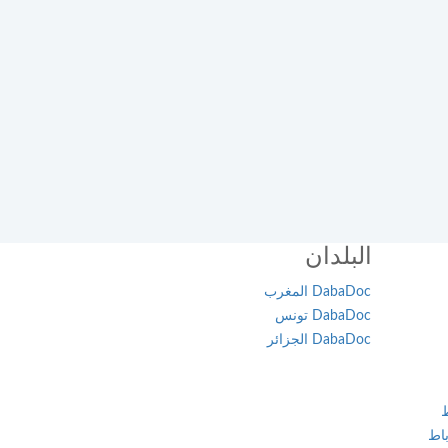
البلدان
DabaDoc المغرب
DabaDoc تونس
DabaDoc الجزائر
ط
اط