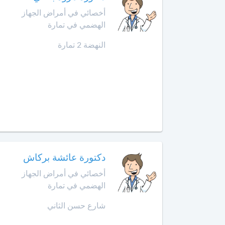
أمراض
أخصائي في أمراض الجهاز
حد
الحساسية
السوالم
الهضمي في تمارة
أخصائي
النهضة 2 تمارة
افران
أمراض
الحساسية
إنزكان
عند
الأطفال
قلعة
السراغنة
أخصائي
أمراض
الخميسات
القلب
لدى
الخميسات
الأطفال
دكتورة عائشة بركاش
أخصائي في أمراض الجهاز
خريبكة
أخصائي
الهضمي في تمارة
أورام
الأطفال
خنيفرة
شارع حسن الثاني
أخصائي
القنيطرة