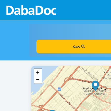
بحث
+
−