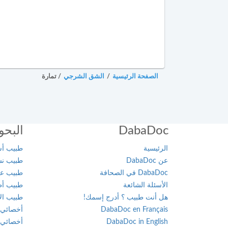
الإنعاش
والتخدير
العرائش
أخصائي
العيون
طب
الأوعية
مراكش
الصفحة الرئيسية
/
الشق الشرجي
/
تمارة
الدموية
مشرع
أخصائي
بلقصيري
طب
الطبيعة
DabaDoc
البحو
مكناس
الرئيسية
طبيب أسن
أخصائي
المحمدية
علاج
عن DabaDoc
طبيب نسا
جذور
DabaDoc في الصحافة
طبيب عام
مديونة
الأسنان
الأسئلة الشائعة
طبيب أطف
هل أنت طبيب ؟ أدرج إسمك!
طبيب الأ
الناظور
أخصائي
DabaDoc en Français
أخصائي 
علم
DabaDoc in English
أخصائي 
ورزازات