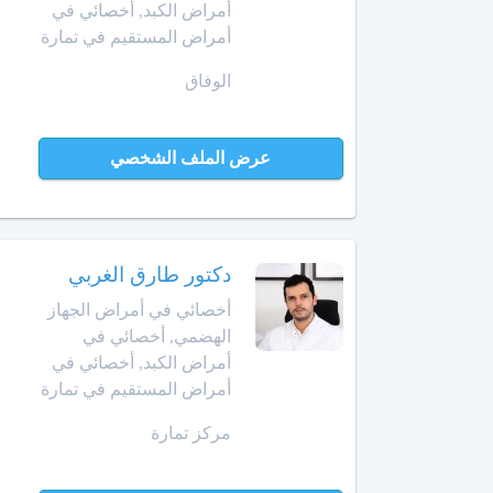
Amazigh
أخصائي
أمراض الكبد, أخصائي في
في
أمراض المستقيم في تمارة
Afrikaans
بن
تجميل
جرير
Español
الوفاق
الأسنان
Norsk
بني
أخصائي
ملال
Русский язык
في
عرض الملف الشخصي
جـراحـة
Dutch
بنسليمان
العظـام
و
بركان
المفـاصـل
دكتور طارق الغربي
برشيد
العلاج
أخصائي في أمراض الجهاز
الإشعاعي
الهضمي, أخصائي في
بوسكورة
-
أمراض الكبد, أخصائي في
التصوير
أمراض المستقيم في تمارة
بوزنيقة
بالرنين
المغناطيسي
مركز تمارة
الدار
البيضاء
صيدلية