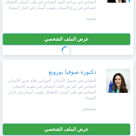
أخصائي في جراحة الفم, أخصائي في طب أسنان الأطفال,
+212
سيتم
اخصائي في زرع الأسنان, طبيب أسنان في الدار البيضاء
Português
إرسال
كود
إلغاء
غوتييه
التأكيد
Zulu
على
تسجيل
هذا
عرض الملف الشخصي
الرقم
English
بالنقر
Türk
على
"تأكيد
دكتورة صوفيا بوزوبع
المواعيد"
أخصائي في تجميل الأسنان, أخصائي علاج جذور الأسنان,
Italiano
فأنت
أخصائي في أمراض اللثة, أخصائي في تقويم الاسنان,
تقر
أخصائي في طب أسنان الأطفال, طبيب أسنان في الدار
بأنك
البيضاء
Amazigh
قد
قرأت
بوسيجور
و
Afrikaans
وافقت
على
عرض الملف الشخصي
شروط
Español