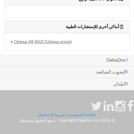
وأحكام
الاستخدام
،
بما
في
أماكن أخرى للإستشارات الطبية
ذلك
الفقرة
Clinique AR-RAZI (Clinique privée)
الخاصة
بحماية
المعلومات
DabaDoc
الشخصية.
البحوث الشائعة
البلدان
اتفاقية الخصوصية
|
شروط الاستعمال
© Copyright DabaDoc.com 2026 - جميع الحقوق محفوظة.