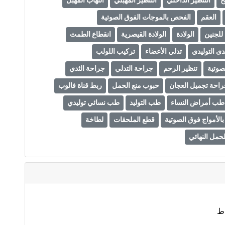
ح
التنظير الداخلي
التنظير المهبلي
التهاب المهبل
العقم
الفحص بالموجات الفوق الصوتية
للجنين
الولادة
الولادة القيصرية
انقطاع الطمث
ى التوليدي
تدلي الأعضاء
تركيب اللولب
صوتية
تنظير الرحم
جراحة التدلي
جراحة الثدي
احة تجميل العجان
حبوب منع الحمل
ربط قناة فالوب
طب أمراض النساء
طب التوليد
طب نسائي توليدي
لأمواج فوق الصوتية
قطع الملحقات
لطاخة
لحمل النهائي
اط