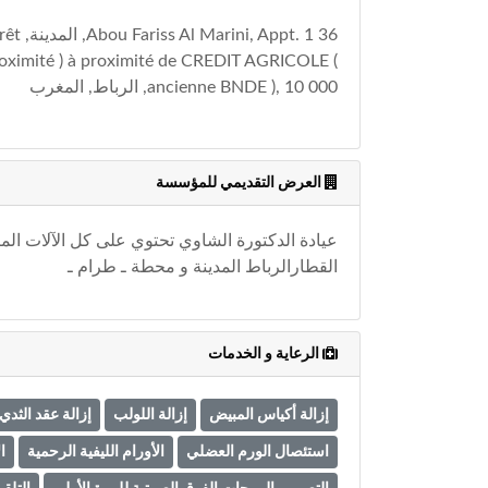
36 ppt. 1
oximité ) à proximité de CREDIT AGRICOLE (
ancienne BNDE ), 10 000, الرباط, المغرب
العرض التقديمي للمؤسسة
عيادة الدكتورة الشاوي تحتوي على كل الآلات ال
القطارالرباط المدينة و محطة ـ طرام ـ
الرعاية و الخدمات
إزالة أكياس المبيض
إزالة اللولب
إزالة عقد الثدي
استئصال الورم العضلي
الأورام الليفية الرحمية
ا