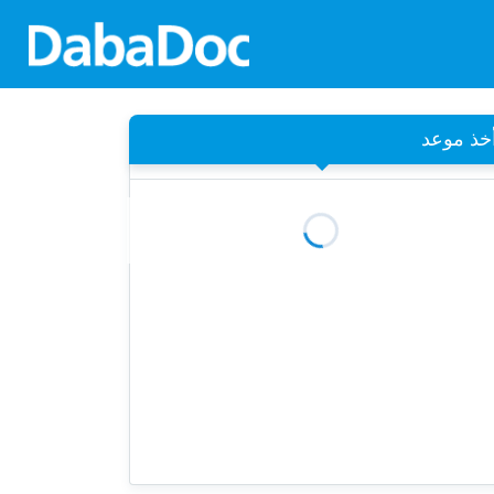
خذ موعد