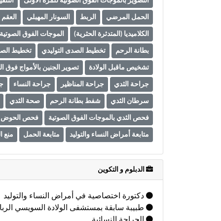
التصوير بالموجات الفوق الصوتية للمرة الأولى
التلقي
الحمل المرضي
الربط
السونار المهبلي
العقم
الكلاميديا (المتدثرة الحثرية)
الموجات الفوق الصوتية 
بطانة الرحم
تخطيط الصدى التوليدي
تخطيط الصد
تشخيص ماقبل الولادة
تصوير الجنين بالأمواج فوق ال
جراحة الثدي
جراحة المناظير
جراحة النساء
جر
سرطان الثدي
شفط بطانة الرحم
صحة الثدي
فحص الثدي بالموجات الفوق الصوتية
فحص الحوض با
متابعة أمراض النساء والتوليد
متابعة الحمل
منع ا
الدبلوم و التكوين
دكتورة اختصاصية في أمراض النساء والتوليد
طبيبة سابقة بمستشفى الولادة السويسي الرب
الجراحة النسائية