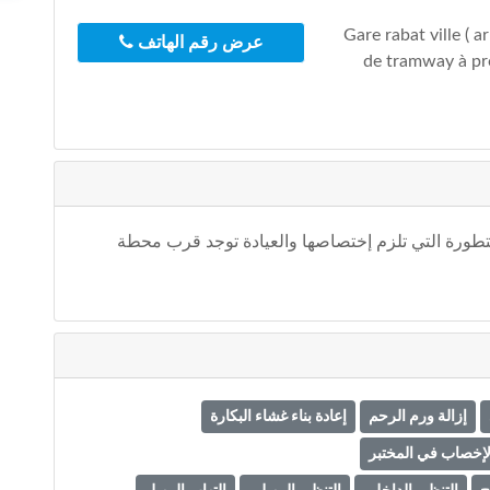
Abou Fariss Al Marini, A, المدينة, Gare rabat ville ( arrêt
عرض رقم الهاتف
de tramway à pr
متطورة التي تلزم إختصاصها والعيادة توجد قرب محطة
إزالة ورم الرحم
إعادة بناء غشاء البكارة
لإخصاب في المختبر