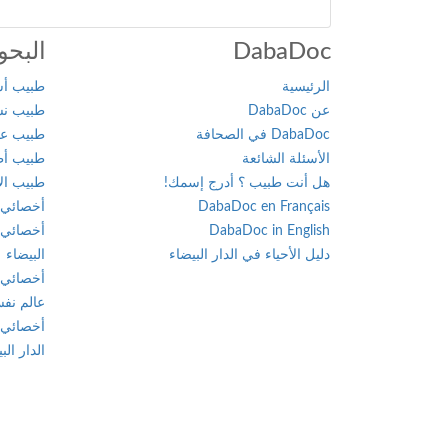
DabaDoc
البحو
الرئيسية
طبيب أسن
عن DabaDoc
طبيب نسا
DabaDoc في الصحافة
طبيب عام
الأسئلة الشائعة
طبيب أطف
هل أنت طبيب ؟ أدرج إسمك!
طبيب الأ
DabaDoc en Français
أخصائي 
DabaDoc in English
أخصائي 
دليل الأحياء في الدار البيضاء
البيضاء
أخصائي 
عالم نفس
أخصائي 
الدار الب