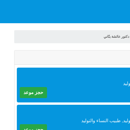
دكتور عائشة بنّاني
ليد
حجز موعد
يد, طبيب النساء والتوليد
حجز موعد