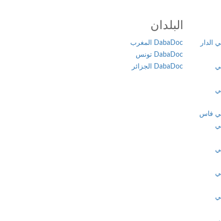
البلدان
 الدار
DabaDoc المغرب
DabaDoc تونس
ي
DabaDoc الجزائر
ي
في فاس
ي
ي
ي
ي
ي