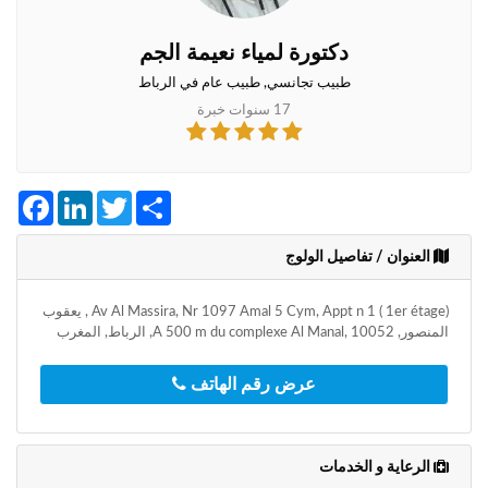
+212
سيتم
إرسال
دكتورة لمياء نعيمة الجم
كود
طبيب تجانسي, طبيب عام في الرباط
التأكيد
على
17 سنوات خبرة
هذا
الرقم
Facebook
LinkedIn
Twitter
Share
بالنقر
على
"تأكيد
العنوان / تفاصيل الولوج
المواعيد"
فأنت
Av Al Massira, Nr 1097 Amal 5 Cym, Appt n 1 ( 1er étage) , يعقوب
تقر
المنصور, A 500 m du complexe Al Manal, 10052, الرباط, المغرب
بأنك
قد
قرأت
عرض رقم الهاتف
و
وافقت
على
الرعاية و الخدمات
شروط