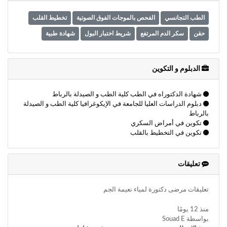
وأحكام
الاستخدام
الطب التجانسي
الفحص بالموجات الفوق الصوتية
تخطيط القلب
،
بما
حقن
سكر الدم المرتفع
شريط اختبار البول
شهادة طبية
في
ذلك
الفقرة
الدبلوم و التكوين
الخاصة
بحماية
المعلومات
شهادة الدكتوراه في الطب كلية الطب و الصيدلة بالرباط
الشخصية.
دبلوم الدراسات العليا للجامعة في الإيكوغرافيا كلية الطب و الصيدلة
بالرباط
تكوين في أمراض السكري
تكوين في التخطيط بالقلب
تعليقات
تعليقات مرضى دكتورة لمياء نعيمة الجم
منذ 12 يومًا
بواسطة Souad E