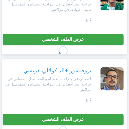
وأحكام
جراحة اليد, أخصائي في جـراحـة العظـام و المفـاصـل,
الاستخدام
طبيب الرياضة في مراكش
،
Norsk
بما
گليز
في
ذلك
Русский язык
الفقرة
عرض الملف الشخصي
الخاصة
بحماية
Dutch
المعلومات
الشخصية.
بروفيسور خالد كولالي ادريسي
أخصائي في جـراحـة العظـام و المفـاصـل , أخصائي في
جراحة اليد, أخصائي في جـراحـة العظـام و المفـاصـل في
مراكش
گليز
عرض الملف الشخصي