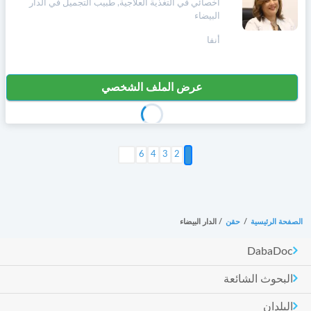
أخصائي في التغذية العلاجية, طبيب التجميل في الدار
البيضاء
أنفا
عرض الملف الشخصي
2
3
4
التالي >
6
الصفحة الرئيسية
/
حقن
/
الدار البيضاء
DabaDoc
البحوث الشائعة
البلدان