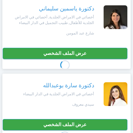
وأحكام
الاستخدام
دكتورة ياسمين سليماني
،
Norsk
أخصائي في الامراض الجلدية, أخصائي في الامراض
بما
الجلدية للأطفال, طبيب التجميل في الدار البيضاء
في
ذلك
Русский язык
شارع عبد المومن
الفقرة
الخاصة
بحماية
Dutch
عرض الملف الشخصي
المعلومات
الشخصية.
دكتورة سارة بوعبدالله
أخصائي في الامراض الجلدية في الدار البيضاء
سيدي معروف
عرض الملف الشخصي