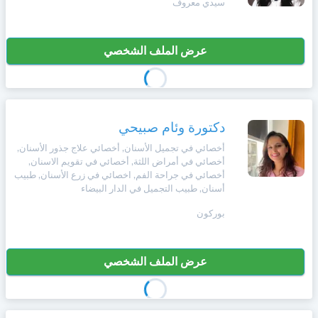
سيدي معروف
+212
سيتم
Português
إرسال
كود
إلغاء
عرض الملف الشخصي
التأكيد
Zulu
على
تسجيل
هذا
الرقم
English
دكتورة وئام صبيحي
بالنقر
Türk
على
أخصائي في تجميل الأسنان, أخصائي علاج جذور الأسنان,
أخصائي في أمراض اللثة, أخصائي في تقويم الاسنان,
"تأكيد
أخصائي في جراحة الفم, اخصائي في زرع الأسنان, طبيب
المواعيد"
أسنان, طبيب التجميل في الدار البيضاء
Italiano
فأنت
تقر
بوركون
بأنك
Amazigh
قد
قرأت
عرض الملف الشخصي
و
Afrikaans
وافقت
على
شروط
Español