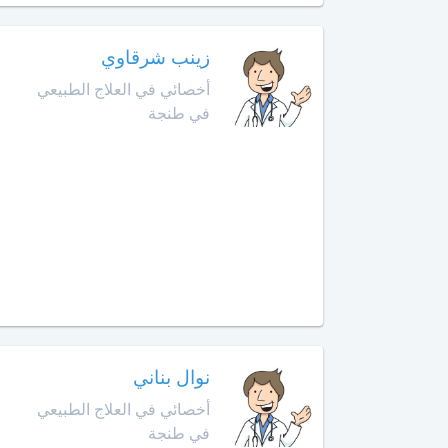
الأمراض
التشريحي
وجدة
زينب شرقاوي
أخصائي
أخصائي في العلاج الطبيعي
الرباط
في
في طنجة
الطب
آسفي
النفسي
للمسنين
السعيدية
أخصائي
في
سلا
أمراض
الجديدة
الأنف
والأذن
سلا
والحنجرة
سطات
أخصائي
نوال بناني
في
سيدي
أمراض
أخصائي في العلاج الطبيعي
بنور
الجهاز
في طنجة