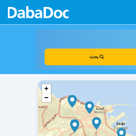
بحث
+
−