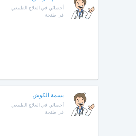
أمراض
أخصائي في العلاج الطبيعي
حد
الحساسية
السوالم
في طنجة
أخصائي
افران
أمراض
الحساسية
إنزكان
عند
الأطفال
قلعة
السراغنة
أخصائي
أمراض
الخميسات
القلب
لدى
الخميسات
الأطفال
بسمة الكوش
أخصائي في العلاج الطبيعي
خريبكة
أخصائي
في طنجة
أورام
الأطفال
خنيفرة
أخصائي
القنيطرة