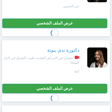
+212
سيتم
حي الحسني
Deutsch
إرسال
كود
إلغاء
التأكيد
عرض الملف الشخصي
Português
على
تسجيل
هذا
الرقم
Svenska
بالنقر
دكتورة ندى بنونة
Zulu
على
"تأكيد
أخصائي في الامراض الجلدية, طبيب التجميل في الدار
المواعيد"
البيضاء
Xhosa
فأنت
أنفا
تقر
بأنك
Afrikaans
قد
قرأت
عرض الملف الشخصي
و
Swahili
وافقت
على
شروط
Türk