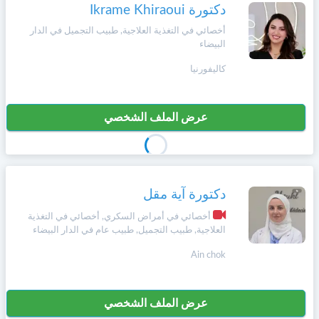
وأحكام
دكتورة Ikrame Khiraoui
الاستخدام
،
أخصائي في التغذية العلاجية, طبيب التجميل في الدار
Norsk
بما
البيضاء
في
كاليفورنيا
ذلك
Русский язык
الفقرة
الخاصة
بحماية
عرض الملف الشخصي
Dutch
المعلومات
الشخصية.
دكتورة آية مقل
أخصائي في أمراض السكري, أخصائي في التغذية
العلاجية, طبيب التجميل, طبيب عام في الدار البيضاء
Ain chok
عرض الملف الشخصي