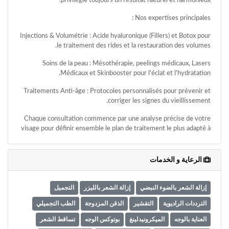
privilégie toujours un résultat naturel et harmonieux.
وأحكام
الاستخدام
Nos expertises principales :
،
بما
Injections & Volumétrie : Acide hyaluronique (Fillers) et Botox pour
في
le traitement des rides et la restauration des volumes.
ذلك
الفقرة
Soins de la peau : Mésothérapie, peelings médicaux, Lasers
الخاصة
Médicaux et Skinbooster pour l'éclat et l'hydratation.
بحماية
Traitements Anti-âge : Protocoles personnalisés pour prévenir et
المعلومات
corriger les signes du vieillissement.
الشخصية.
Chaque consultation commence par une analyse précise de votre
visage pour définir ensemble le plan de traitement le plus adapté à
vos besoins.
الرعاية و الخدمات
إزالة الشعر بالضوء النبضي
إزالة الشعر بالليزر
التجميل
الترددات الراديوية
التقشير
الذقن المزدوجة
الطب التجميلي
العناية بالوجه
الميكرونيدلينغ
بوتوكس الوجه
تساقط الشعر