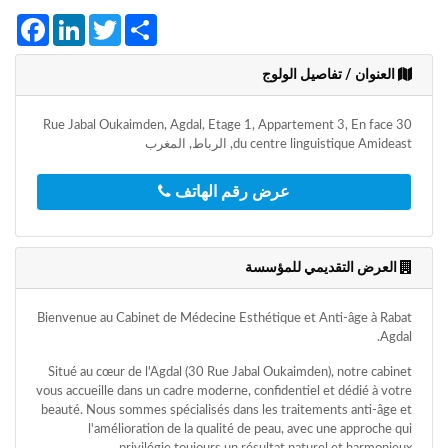
+212
Facebook
LinkedIn
Twitter
Share
سيتم
إرسال
كود
العنوان / تفاصيل الولوج
التأكيد
على
هذا
30 Rue Jabal Oukaimden, Agdal, Etage 1, Appartement 3, En face
الرقم
du centre linguistique Amideast, الرباط, المغرب
بالنقر
عرض رقم الهاتف
على
"تأكيد
المواعيد"
العرض التقديمي للمؤسسة
فأنت
تقر
بأنك
Bienvenue au Cabinet de Médecine Esthétique et Anti-âge à Rabat
قد
Agdal.
قرأت
و
Situé au cœur de l'Agdal (30 Rue Jabal Oukaimden), notre cabinet
وافقت
vous accueille dans un cadre moderne, confidentiel et dédié à votre
على
beauté. Nous sommes spécialisés dans les traitements anti-âge et
شروط
l'amélioration de la qualité de peau, avec une approche qui