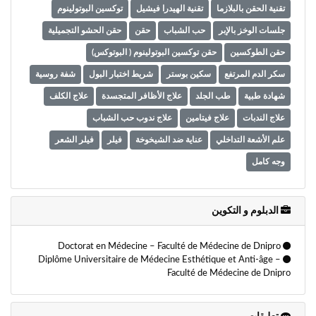
تقنية الحقن بالبلازما
تقنية الهيدرا فيشيل
توكسين البوتولينوم
جلسات الوخز بالإبر
حب الشباب
حقن
حقن الحشو التجميلية
حقن الطوكسين
حقن توكسين البوتولينوم ( البوتوكس)
سكر الدم المرتفع
سكين بوستر
شريط اختبار البول
شفة روسية
شهادة طبية
طب الجلد
علاج الأظافر المتجسدة
علاج الكلف
علاج الندبات
علاج فيتامين
علاج ندوب حب الشباب
علم الأشعة التداخلي
عناية ضد الشيخوخة
فيلر
فيلر الشعر
وجه كامل
الدبلوم و التكوين
Doctorat en Médecine – Faculté de Médecine de Dnipro
Diplôme Universitaire de Médecine Esthétique et Anti-âge –
Faculté de Médecine de Dnipro