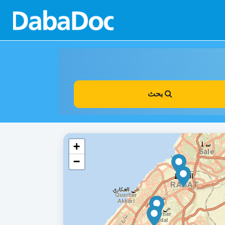
بحث
+
−