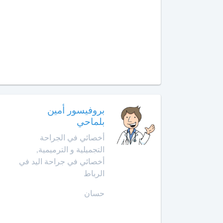
الإنعاش
والتخدير
العرائش
أخصائي
العيون
طب
الأوعية
مراكش
الدموية
مشرع
أخصائي
بلقصيري
بروفيسور أمين
طب
بلماحي
الطبيعة
مكناس
أخصائي في الجراحة
أخصائي
التجميلية و الترميمية,
المحمدية
علاج
أخصائي في جراحة اليد في
جذور
الرباط
مديونة
الأسنان
حسان
الناظور
أخصائي
علم
ورزازات