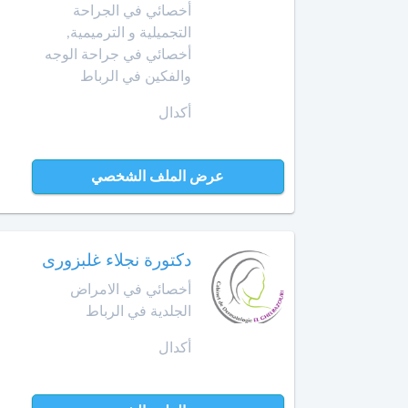
Amazigh
أخصائي
أخصائي في الجراحة
في
التجميلية و الترميمية,
Afrikaans
بن
تجميل
أخصائي في جراحة الوجه
جرير
Español
الأسنان
والفكين في الرباط
Norsk
بني
أخصائي
أكدال
ملال
Русский язык
في
جـراحـة
Dutch
بنسليمان
العظـام
عرض الملف الشخصي
و
بركان
المفـاصـل
برشيد
العلاج
دكتورة نجلاء غلبزورى
الإشعاعي
أخصائي في الامراض
بوسكورة
-
الجلدية في الرباط
التصوير
بوزنيقة
بالرنين
أكدال
المغناطيسي
الدار
البيضاء
صيدلية