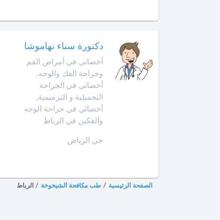
الأمراض
التشريحي
وجدة
أخصائي
الرباط
دكتورة سناء نهاموشا
في
الطب
أخصائي في أمراض الفم
آسفي
النفسي
وجراحة الفك والوجه,
للمسنين
أخصائي في الجراحة
السعيدية
التجميلية و الترميمية,
أخصائي
أخصائي في جراحة الوجه
في
سلا
والفكين في الرباط
أمراض
الجديدة
الأنف
حي الرياض
والأذن
سلا
والحنجرة
سطات
أخصائي
الصفحة الرئيسية
/
طب مكافحة الشيخوخة
/
الرباط
في
سيدي
أمراض
بنور
الجهاز