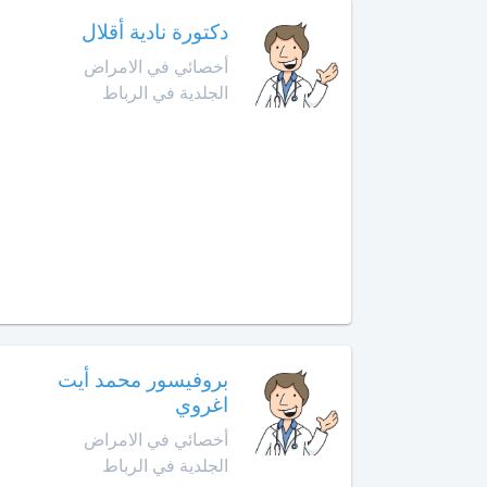
أمراض
حد
دكتورة نادية أقلال
الحساسية
السوالم
أخصائي في الامراض
أخصائي
الجلدية في الرباط
افران
أمراض
الحساسية
إنزكان
عند
الأطفال
قلعة
السراغنة
أخصائي
أمراض
الخميسات
القلب
لدى
الخميسات
الأطفال
بروفيسور محمد أيت
خريبكة
أخصائي
اغروي
أورام
الأطفال
خنيفرة
أخصائي في الامراض
الجلدية في الرباط
أخصائي
القنيطرة