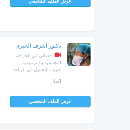
عرض الملف الشخصي
الداخلة
معالج
بالأوزون
دار
بوعزة
مولدة
الدروة
أ
دكتور أشرف الخيري
خصائي
أخصائي في الجراحة
في
الجديدة
التجميلية و الترميمية,
جـراحـة
الكبد
طبيب التجميل في الرباط
الرشيدية
والبنكرياس
أكدال
والمسالك
الصويرة
الصفراوية
فقيه
عرض الملف الشخصي
أخصائي
بن
أمراض
صالح
الثدي
فاس
أخصائي