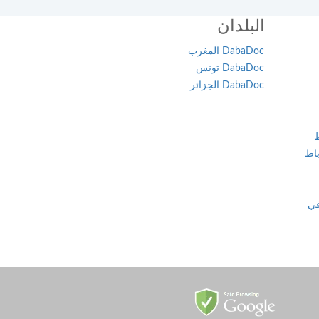
البلدان
DabaDoc المغرب
DabaDoc تونس
DabaDoc الجزائر
ط
اط
في