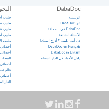
الهضمي
سيدي
DabaDoc
البحو
قاسم
أخصائي
في
الرئيسية
طبيب أسن
الصخيرات
أمراض
عن DabaDoc
طبيب نسا
الدم
DabaDoc في الصحافة
طبيب عام
صفرو
الأسئلة الشائعة
طبيب أطف
أخصائي
هل أنت طبيب ؟ أدرج إسمك!
طبيب الأ
طنجة
في
DabaDoc en Français
أخصائي 
أمراض
DabaDoc in English
أخصائي 
تارودانت
السكري
دليل الأحياء في الدار البيضاء
البيضاء
أخصائي 
طاطا
أخصائي
عالم نفس
في
أخصائي 
تازة
أمراض
الدار الب
الفم
وجراحة
تمارة
الفك
والوجه
تطوان