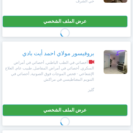
حي الشرف
+212
سيتم
Português
إرسال
كود
إلغاء
عرض الملف الشخصي
التأكيد
Zulu
على
تسجيل
هذا
الرقم
English
بروفيسور مولاي احمد أيت بادي
بالنقر
Türk
على
أخصائي في الطب الباطني, أخصائي في أمراض
"تأكيد
السكري, أخصائي في أمراض المفاصل, طبيب عام, العلاج
المواعيد"
الإشعاعي - فحص الموجات فوق الصوتية, أخصائي في
Italiano
التنويم المغناطيسي في مراكش
فأنت
تقر
گليز
بأنك
Amazigh
قد
قرأت
و
عرض الملف الشخصي
Afrikaans
وافقت
على
شروط
Español